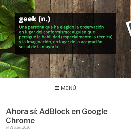
Saltar
al
contenido
MUNDO GEEK
Vida inteligente en la geekosfera
MENÚ
Ahora sí: AdBlock en Google
Chrome
Publicado
el
21 julio 2010