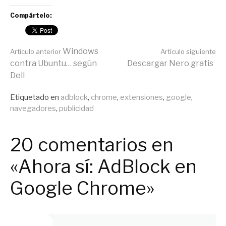
Compártelo:
Seguir
Windows
Artículo anterior
Artículo siguiente
contra Ubuntu… según
Descargar Nero gratis
Dell
leyendo
Publicado
Etiquetado en
adblock
,
chrome
,
extensiones
,
google
,
en
navegadores
,
publicidad
General
20 comentarios en
«Ahora sí: AdBlock en
Google Chrome»