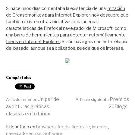
por
Zootropo
Si hace unos días comentaba la existencia de una
imitación
de Greasemonkey para Internet Explorer
, hoy descubro que
también existen otras iniciativas para acercar
características de Firefox al navegador de Microsoft, como
una barra de herramientas para
detectar automáticamente
feeds en Internet Explorer
. Si aún navegáis con esta reliquia
del pasado, aunque sea obligados, puede que os interese.
Compártelo:
Seguir
Un par de
Premios
Artículo anterior
Artículo siguiente
aventuras gráficas
20Blogs
clásicas en tu Linux
leyendo
Publicado
Etiquetado en
browsers
,
feeds
,
firefox
,
ie
,
internet
,
en
navegadores
,
rss
,
Software