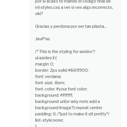
por si acaso te mando el código final de
mi styles.css a ver si ves algo incorrecto,
oki?
Gracias y perdona por ser tan plasta…
JaviPas
/* This is the styling for asides*/
ul.asides li {
margin: 0;
border: 2px solid #669900;
font: verdana;
font-size: .8em;
font-color: #your font color;
background: #ffffff;
background: url(or why note add a
background image?) repeat center
padding: 0; /*just to make it sit pretty*/
list-style:none;
}