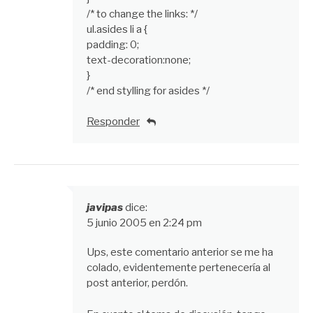
/* to change the links: */
ul.asides li a {
padding: 0;
text-decoration:none;
}
/* end stylling for asides */
Responder
javipas
dice:
5 junio 2005 en 2:24 pm
Ups, este comentario anterior se me ha
colado, evidentemente pertenecería al
post anterior, perdón.