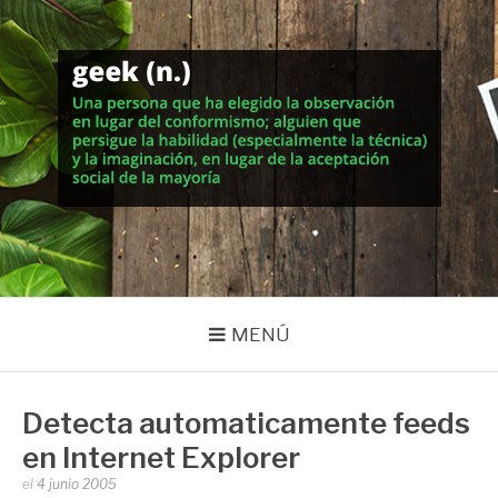
Saltar
al
contenido
MUNDO GEEK
Vida inteligente en la geekosfera
MENÚ
Detecta automaticamente feeds
en Internet Explorer
Publicado
el
4 junio 2005