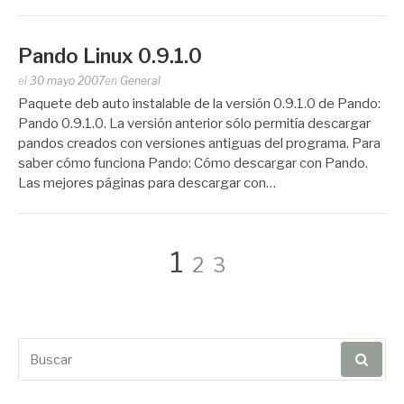
Pando Linux 0.9.1.0
Publicado
el
30 mayo 2007
en
General
por
Paquete deb auto instalable de la versión 0.9.1.0 de Pando:
Zootropo
Pando 0.9.1.0. La versión anterior sólo permitía descargar
pandos creados con versiones antiguas del programa. Para
saber cómo funciona Pando: Cómo descargar con Pando.
Las mejores páginas para descargar con…
Navegación
Página
Página
Página
1
2
3
de
Buscar
entradas
por: