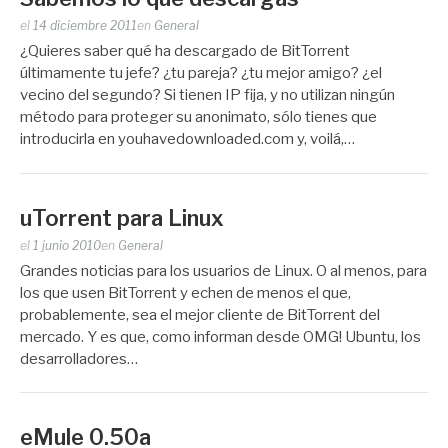
Publicado
el
14 diciembre 2011
en
General
por
¿Quieres saber qué ha descargado de BitTorrent
Zootropo
últimamente tu jefe? ¿tu pareja? ¿tu mejor amigo? ¿el
vecino del segundo? Si tienen IP fija, y no utilizan ningún
método para proteger su anonimato, sólo tienes que
introducirla en youhavedownloaded.com y, voilá,…
uTorrent para Linux
Publicado
el
1 junio 2010
en
General
por
Grandes noticias para los usuarios de Linux. O al menos, para
Zootropo
los que usen BitTorrent y echen de menos el que,
probablemente, sea el mejor cliente de BitTorrent del
mercado. Y es que, como informan desde OMG! Ubuntu, los
desarrolladores…
eMule 0.50a