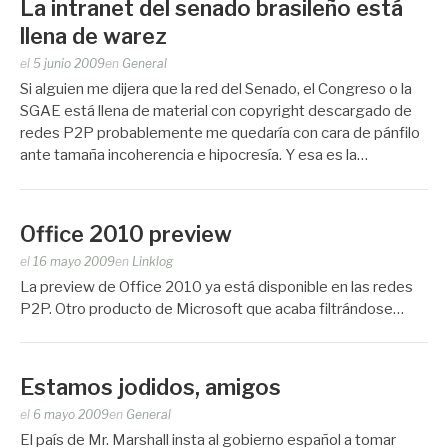
La intranet del senado brasileño está
llena de warez
Publicado
el
5 junio 2009
en
General
por
Si alguien me dijera que la red del Senado, el Congreso o la
Zootropo
SGAE está llena de material con copyright descargado de
redes P2P probablemente me quedaría con cara de pánfilo
ante tamaña incoherencia e hipocresía. Y esa es la…
Office 2010 preview
Publicado
el
16 mayo 2009
en
Linklog
por
La preview de Office 2010 ya está disponible en las redes
Zootropo
P2P. Otro producto de Microsoft que acaba filtrándose…
Estamos jodidos, amigos
Publicado
el
6 mayo 2009
en
General
por
El país de Mr. Marshall insta al gobierno español a tomar