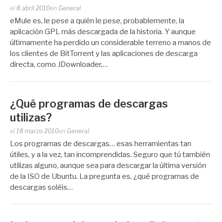
Publicado
el
8 abril 2010
en
General
por
eMule es, le pese a quién le pese, probablemente, la
Zootropo
aplicación GPL más descargada de la historia. Y aunque
últimamente ha perdido un considerable terreno a manos de
los clientes de BitTorrent y las aplicaciones de descarga
directa, como JDownloader,…
¿Qué programas de descargas
utilizas?
Publicado
el
18 marzo 2010
en
General
por
Los programas de descargas… esas herramientas tan
Zootropo
útiles, y a la vez, tan incomprendidas. Seguro que tú también
utilizas alguno, aunque sea para descargar la última versión
de la ISO de Ubuntu. La pregunta es, ¿qué programas de
descargas soléis…