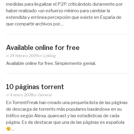
Zootropo
medidas para ilegalizar el P2P, criticándolo duramente por
haber realizado «un esfuerzo mínimo para cambiar la
extendida y errónea percepción que existe en España de
que compartir archivos por…
Available online for free
Publicado
el
24 febrero 2009
en
Linklog
por
Available online for free. Simplemente genial.
Zootropo
10 páginas torrent
Publicado
el
4 enero 2008
en
General
por
En TorrentFreak han creado una pequeña lista de las páginas
Zootropo
de descarga de torrents más populares basándose en su
tráfico según Alexa, quancast y las estadísticas de cada
página. Es de destacar que una de las páginas es española
…