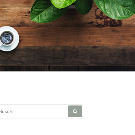
scar
r: