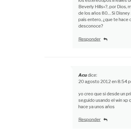
los estereotipos irreales 
Beverly Hills»?, por Dios,
de los años 80… Si Disney
país entero, ¿que te hace 
desconoce?
Responder
Acu
dice:
20 agosto 2012 en 8:54 
yo creo que si desde un pr
seguido usando el win xp q
hace ya unos años
Responder