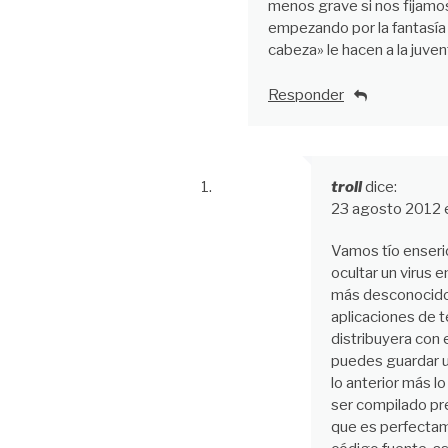
menos grave si nos fijamo
empezando por la fantasía 
cabeza» le hacen a la juve
Responder
troll
dice:
23 agosto 2012 
Vamos tío enseri
ocultar un virus 
más desconocidos
aplicaciones de 
distribuyera con 
puedes guardar u
lo anterior más l
ser compilado pr
que es perfectame