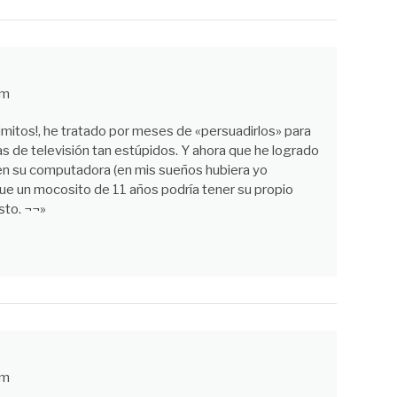
pm
rimitos!, he tratado por meses de «persuadirlos» para
 de televisión tan estúpidos. Y ahora que he logrado
 en su computadora (en mis sueños hubiera yo
e un mocosito de 11 años podría tener su propio
sto. ¬¬»
pm