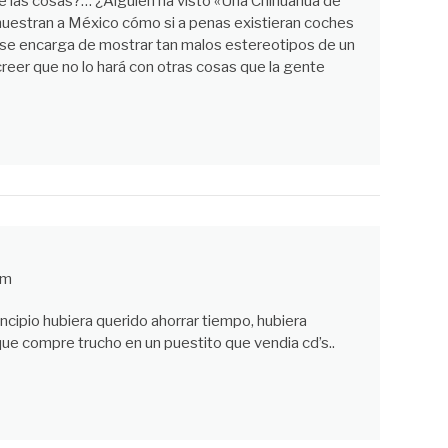
de las cosas?… ¿Alguien ha visto «Una Chihuahua de
 muestran a México cómo si a penas existieran coches
 se encarga de mostrar tan malos estereotipos de un
creer que no lo hará con otras cosas que la gente
pm
incipio hubiera querido ahorrar tiempo, hubiera
ue compre trucho en un puestito que vendia cd’s..