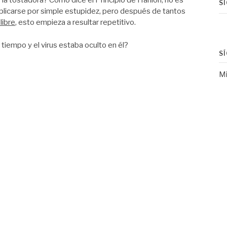
 la tostadora? Como dice el Principio de Hanlon, no es
S
explicarse por simple estupidez, pero después de tantos
libre
, esto empieza a resultar repetitivo.
tiempo y el virus estaba oculto en él?
S
Mi