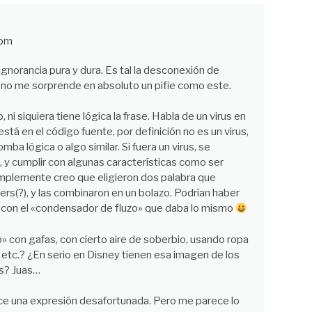
 pm
norancia pura y dura. Es tal la desconexión de
e no me sorprende en absoluto un pifie como este.
ni siquiera tiene lógica la frase. Habla de un virus en
stá en el código fuente, por definición no es un virus,
a lógica o algo similar. Si fuera un virus, se
ia, y cumplir con algunas características como ser
implemente creo que eligieron dos palabra que
ers(?), y las combinaron en un bolazo. Podrían haber
 con el «condensador de fluzo» que daba lo mismo
o» con gafas, con cierto aire de soberbio, usando ropa
tc.? ¿En serio en Disney tienen esa imagen de los
s? Juas…
e una expresión desafortunada. Pero me parece lo