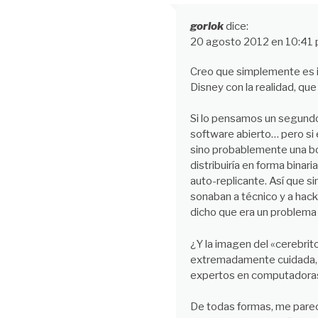
gorlok
dice:
20 agosto 2012 en 10:41
Creo que simplemente es ig
Disney con la realidad, qu
Si lo pensamos un segundo, 
software abierto… pero si e
sino probablemente una bomb
distribuiría en forma binar
auto-replicante. Así que s
sonaban a técnico y a hack
dicho que era un problema
¿Y la imagen del «cerebrit
extremadamente cuidada, e
expertos en computadora
De todas formas, me parec