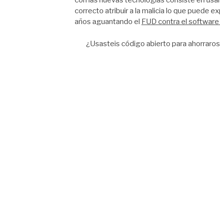
con las nuevas tecnologías consiste en usar
correcto atribuir a la malicia lo que puede 
años aguantando el
FUD contra el software 
¿Usasteis código abierto para ahorraros 