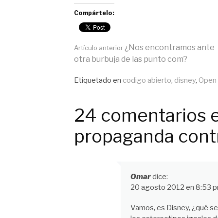
Compártelo:
Seguir
¿Nos encontramos ante
Artículo anterior
otra burbuja de las punto com?
leyendo
Publicado
Etiquetado en
codigo abierto
,
disney
,
Open 
en
General
24 comentarios e
propaganda contr
Omar
dice:
20 agosto 2012 en 8:53 
Vamos, es Disney, ¿qué se