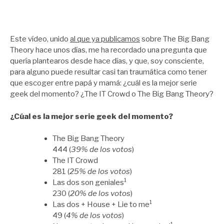
Este vídeo, unido
al que ya publicamos
sobre The Big Bang
Theory hace unos días, me ha recordado una pregunta que
quería plantearos desde hace días, y que, soy consciente,
para alguno puede resultar casi tan traumática como tener
que escoger entre papá y mamá: ¿cuál es la mejor serie
geek del momento? ¿The IT Crowd o The Big Bang Theory?
¿Cúal es la mejor serie geek del momento?
The Big Bang Theory
444 (
39% de los votos
)
The IT Crowd
281 (
25% de los votos
)
1
Las dos son geniales
230 (
20% de los votos
)
1
Las dos + House + Lie to me
49 (
4% de los votos
)