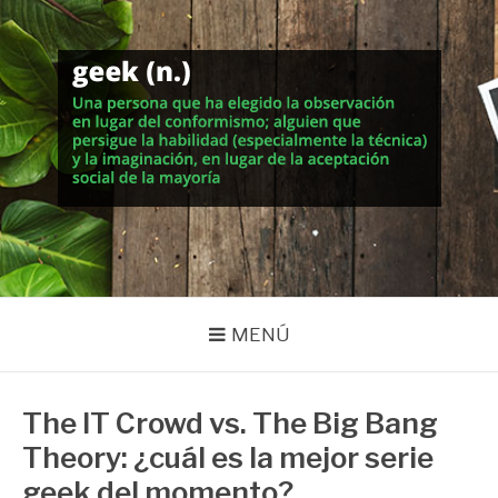
Saltar
al
contenido
MUNDO GEEK
Vida inteligente en la geekosfera
MENÚ
The IT Crowd vs. The Big Bang
Theory: ¿cuál es la mejor serie
geek del momento?