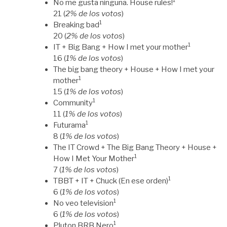
1
No me gusta ninguna. House rules!
21 (
2% de los votos
)
1
Breaking bad
20 (
2% de los votos
)
1
IT + Big Bang + How I met your mother
16 (
1% de los votos
)
The big bang theory + House + How I met your
1
mother
15 (
1% de los votos
)
1
Community
11 (
1% de los votos
)
1
Futurama
8 (
1% de los votos
)
The IT Crowd + The Big Bang Theory + House +
1
How I Met Your Mother
7 (
1% de los votos
)
1
TBBT + IT + Chuck (En ese orden)
6 (
1% de los votos
)
1
No veo television
6 (
1% de los votos
)
1
Pluton BRB Nero