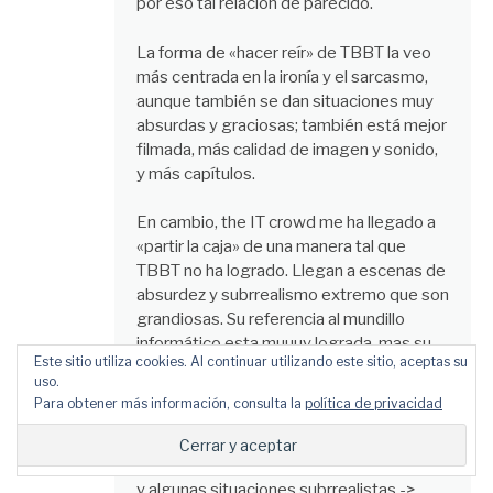
por eso tal relación de parecido.
La forma de «hacer reír» de TBBT la veo
más centrada en la ironía y el sarcasmo,
aunque también se dan situaciones muy
absurdas y graciosas; también está mejor
filmada, más calidad de imagen y sonido,
y más capítulos.
En cambio, the IT crowd me ha llegado a
«partir la caja» de una manera tal que
TBBT no ha logrado. Llegan a escenas de
absurdez y subrrealismo extremo que son
grandiosas. Su referencia al mundillo
informático esta muuuy lograda, mas su
Este sitio utiliza cookies. Al continuar utilizando este sitio, aceptas su
manera de exagerarlo esta todavía más.
uso.
Para obtener más información, consulta la
política de privacidad
En resumen: Si quieres ver muchos
capítulos y divertirte constantemente
con chistes simpaticones y desenfadaos,
y algunas situaciones subrrealistas ->