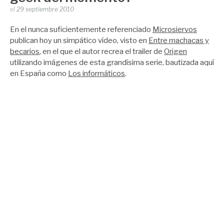
Publicado
el
29 septiembre 2010
por
Zootropo
En el nunca suficientemente referenciado
Microsiervos
publican hoy un simpático vídeo, visto en
Entre machacas y
becarios
, en el que el autor recrea el trailer de
Origen
utilizando imágenes de esta grandísima serie, bautizada aquí
en España como
Los informáticos
.