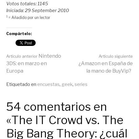
Votos totales: 1145
Iniciada: 29 September 2010
1
= Añadido por un lector
Compártelo:
Seguir
Nintendo
Artículo anterior
Artículo siguiente
3DS: en marzo en
¿Amazon en España de
Europa
la mano de BuyVip?
leyendo
Publicado
Etiquetado en
encuestas
,
geek
,
series
en
General
54 comentarios en
«The IT Crowd vs. The
Big Bang Theory: ¿cuál