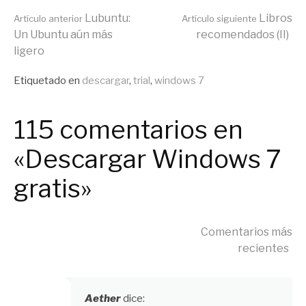
Seguir
Lubuntu:
Libros
Artículo anterior
Artículo siguiente
Un Ubuntu aún más
recomendados (II)
ligero
leyendo
Publicado
Etiquetado en
descargar
,
trial
,
windows 7
en
General
115 comentarios en
«Descargar Windows 7
gratis»
Navegación
Comentarios más
recientes
de
Aether
dice: