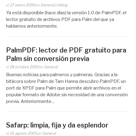
Publicado
el
27 enero 2006
en
General
,
Linklog
por
Ya está disponible (hace días) la versión 1.0 de PalmPDF, el
Zootropo
lector gratuito de archivos PDF para Palm del que ya
hablamos anteriormente.
PalmPDF: lector de PDF gratuito para
Palm sin conversión previa
Publicado
el
18 octubre 2005
en
General
por
Buenas noticias para palmeros y palmeras. Gracias a la
Zootropo
bitácora sobre Palm de Tam Hanna descubro PalmPDF, un
port de XPDF para Palm que permite abrir archivos en el
popular formato de Adobe sin necesidad de una conversión
previa. Anteriormente…
Safarp: limpia, fija y da esplendor
Publicado
el
16 agosto 2005
en
General