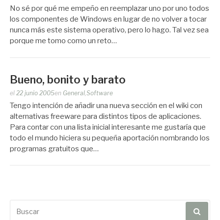
por
No sé por qué me empeño en reemplazar uno por uno todos
Zootropo
los componentes de Windows en lugar de no volver a tocar
nunca más este sistema operativo, pero lo hago. Tal vez sea
porque me tomo como un reto…
Bueno, bonito y barato
Publicado
el
22 junio 2005
en
General
,
Software
por
Tengo intención de añadir una nueva sección en el wiki con
Zootropo
alternativas freeware para distintos tipos de aplicaciones.
Para contar con una lista inicial interesante me gustaría que
todo el mundo hiciera su pequeña aportación nombrando los
programas gratuitos que…
Buscar
por: