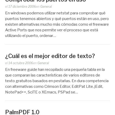
Publicado
el
17 diciembre 2006
en
General
por
En windows podemos utilizar netstat para comprobar qué
Zootropo
puertos tenemos abiertos y qué puertos están en uso, pero
existen alternativas mucho más cómodas como el freeware
Active Ports que nos permite ver el proceso que está
utilizando el puerto, ordenar…
¿Cuál es el mejor editor de texto?
Publicado
el
14 octubre 2006
en
General
por
En freeware guide han recopilado una pequeña tabla en la
Zootropo
que comparan las características de varios editores de
texto gratuitos basados en pestañas. En dura competencia
con alternativas como Crimson Editor, EditPat Lite, jEdit,
NotePad++, SciTE o XEmacs, PSPad se…
PalmPDF 1.0