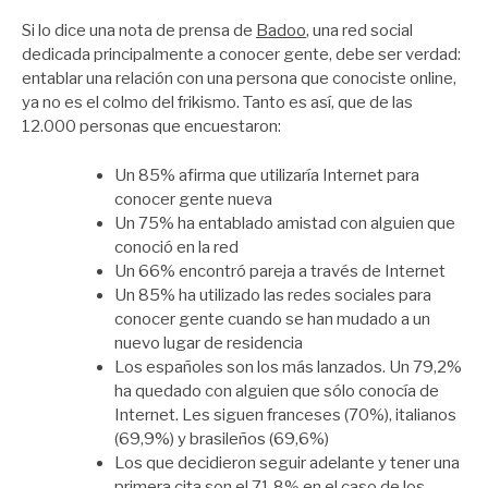
por
Zootropo
Si lo dice una nota de prensa de
Badoo
, una red social
dedicada principalmente a conocer gente, debe ser verdad:
entablar una relación con una persona que conociste online,
ya no es el colmo del frikismo. Tanto es así, que de las
12.000 personas que encuestaron:
Un 85% afirma que utilizaría Internet para
conocer gente nueva
Un 75% ha entablado amistad con alguien que
conoció en la red
Un 66% encontró pareja a través de Internet
Un 85% ha utilizado las redes sociales para
conocer gente cuando se han mudado a un
nuevo lugar de residencia
Los españoles son los más lanzados. Un 79,2%
ha quedado con alguien que sólo conocía de
Internet. Les siguen franceses (70%), italianos
(69,9%) y brasileños (69,6%)
Los que decidieron seguir adelante y tener una
primera cita son el 71,8% en el caso de los