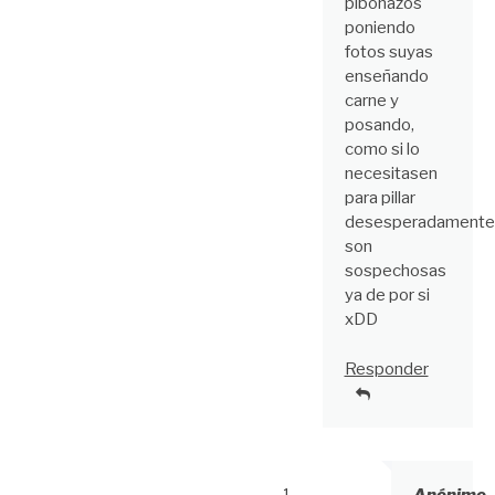
pibonazos
poniendo
fotos suyas
enseñando
carne y
posando,
como si lo
necesitasen
para pillar
desesperadamente
son
sospechosas
ya de por si
xDD
Responder
Anónimo