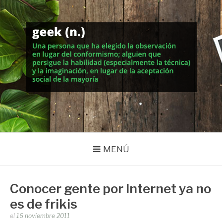
Saltar
al
contenido
MUNDO GEEK
Vida inteligente en la geekosfera
MENÚ
Conocer gente por Internet ya no
es de frikis
Publicado
el
16 noviembre 2011