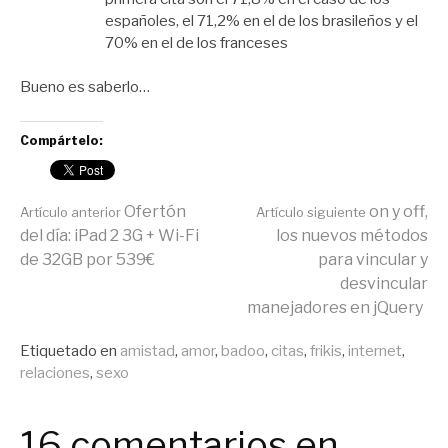
españoles, el 71,2% en el de los brasileños y el
70% en el de los franceses
Bueno es saberlo…
Compártelo:
Seguir
Ofertón
on y off,
Artículo anterior
Artículo siguiente
del día: iPad 2 3G + Wi-Fi
los nuevos métodos
de 32GB por 539€
para vincular y
leyendo
desvincular
manejadores en jQuery
Publicado
Etiquetado en
amistad
,
amor
,
badoo
,
citas
,
frikis
,
internet
,
en
relaciones
,
sexo
General
16 comentarios en