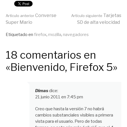
Seguir
Converse
Tarjetas
Artículo anterior
Artículo siguiente
Super Mario
SD de alta velocidad
leyendo
Publicado
Etiquetado en
firefox
,
mozilla
,
navegadores
en
General
18 comentarios en
«Bienvenido, Firefox 5»
Dimas
dice:
21 junio 2011 en 7:45 pm
Creo que hasta la versión 7 no habrá
cambios substanciales visibles a primera
vista para el usuario. Pero de todas