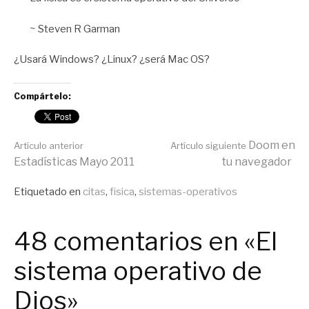
~ Steven R Garman
¿Usará Windows? ¿Linux? ¿será Mac OS?
Compártelo:
Seguir
Doom en
Artículo anterior
Artículo siguiente
Estadísticas Mayo 2011
tu navegador
leyendo
Publicado
Etiquetado en
citas
,
fisica
,
sistemas-operativos
en
General
48 comentarios en «El
sistema operativo de
Dios»