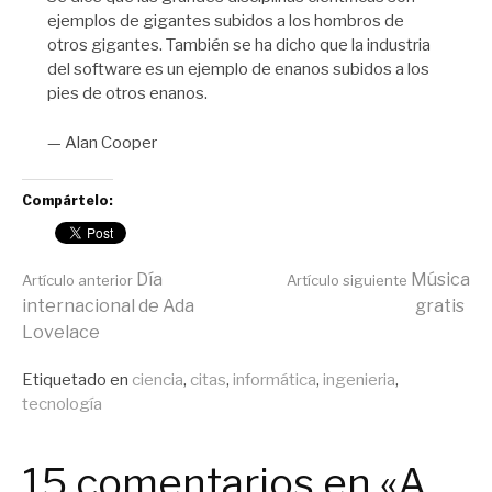
ejemplos de gigantes subidos a los hombros de
otros gigantes. También se ha dicho que la industria
del software es un ejemplo de enanos subidos a los
pies de otros enanos.
— Alan Cooper
Compártelo:
Seguir
Día
Música
Artículo anterior
Artículo siguiente
internacional de Ada
gratis
Lovelace
leyendo
Publicado
Etiquetado en
ciencia
,
citas
,
informática
,
ingenieria
,
en
tecnología
General
15 comentarios en «A