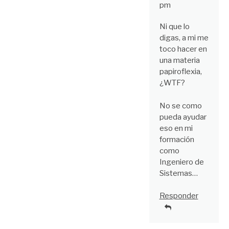
pm
Ni que lo
digas, a mi me
toco hacer en
una materia
papiroflexia,
¿WTF?
No se como
pueda ayudar
eso en mi
formación
como
Ingeniero de
Sistemas…
Responder