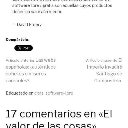
software libre / gratis son aquellas cuyos productos
tienen un valor aún menor.
— David Emery
Compártelo:
Seguir
Las webs
El
Artículo anterior
Artículo siguiente
españolas: ¿auténticos
Imperio invadirá
cohetes o míseros
Santiago de
leyendo
caracoles?
Compostela
Publicado
Etiquetado en
citas
,
software-libre
en
General
17 comentarios en «El
valor de las cosas»