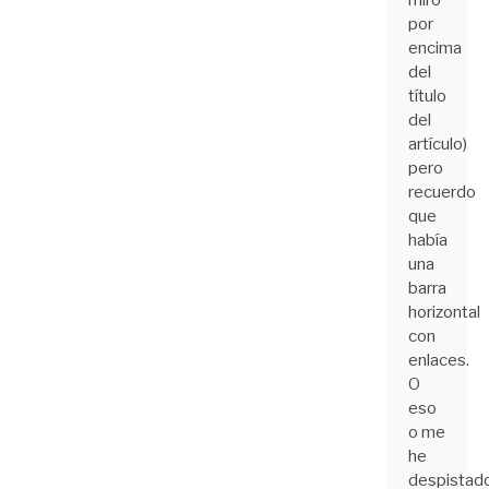
miro
por
encima
del
título
del
artículo)
pero
recuerdo
que
había
una
barra
horizontal
con
enlaces.
O
eso
o me
he
despistad