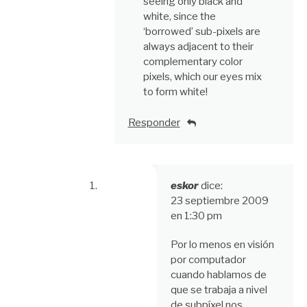
seeing only black and
white, since the
‘borrowed’ sub-pixels are
always adjacent to their
complementary color
pixels, which our eyes mix
to form white!
Responder
eskor
dice:
23 septiembre 2009
en 1:30 pm
Por lo menos en visión
por computador
cuando hablamos de
que se trabaja a nivel
de subpíxel nos