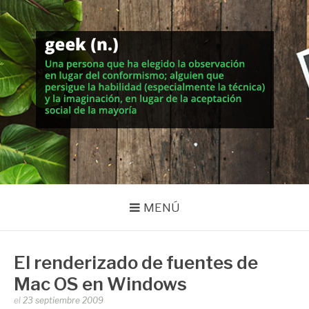
Saltar
al
contenido
MUNDO GEEK
Vida inteligente en la geekosfera
MENÚ
El renderizado de fuentes de
Mac OS en Windows
Publicado
el
23 septiembre 2009