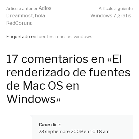
Seguir
Adios
Artículo anterior
Artículo siguiente
Dreamhost, hola
Windows 7 gratis
RedCoruna
leyendo
Publicado
Etiquetado en
fuentes
,
mac-os
,
windows
en
General
17 comentarios en «El
renderizado de fuentes
de Mac OS en
Windows»
Cane
dice:
23 septiembre 2009 en 10:18 am