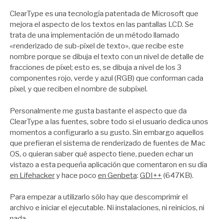
por
Zootropo
ClearType es una tecnología patentada de Microsoft que
mejora el aspecto de los textos en las pantallas LCD. Se
trata de una implementación de un método llamado
«renderizado de sub-píxel de texto», que recibe este
nombre porque se dibuja el texto con un nivel de detalle de
fracciones de píxel; esto es, se dibuja a nivel de los 3
componentes rojo, verde y azul (RGB) que conforman cada
píxel, y que reciben el nombre de subpíxel.
Personalmente me gusta bastante el aspecto que da
ClearType a las fuentes, sobre todo si el usuario dedica unos
momentos a configurarlo a su gusto. Sin embargo aquellos
que prefieran el sistema de renderizado de fuentes de Mac
OS, o quieran saber qué aspecto tiene, pueden echar un
vistazo a esta pequeña aplicación que comentaron en su día
en Lifehacker
y hace poco
en Genbeta
:
GDI++
(647KB).
Para empezar a utilizarlo sólo hay que descomprimir el
archivo e iniciar el ejecutable. Ni instalaciones, ni reinicios, ni
nada.