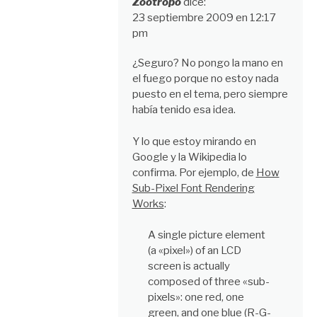
Zootropo
dice:
23 septiembre 2009 en 12:17
pm
¿Seguro? No pongo la mano en
el fuego porque no estoy nada
puesto en el tema, pero siempre
había tenido esa idea.
Y lo que estoy mirando en
Google y la Wikipedia lo
confirma. Por ejemplo, de
How
Sub-Pixel Font Rendering
Works
:
A single picture element
(a «pixel») of an LCD
screen is actually
composed of three «sub-
pixels»: one red, one
green, and one blue (R-G-