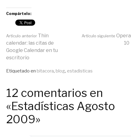
Compártelo:
Seguir
Thin
Opera
Artículo anterior
Artículo siguiente
calendar: las citas de
10
Google Calendar en tu
leyendo
escritorio
Publicado
Etiquetado en
bitacora
,
blog
,
estadisticas
en
General
12 comentarios en
«Estadísticas Agosto
2009»