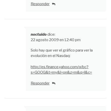
Responder
noctuido
dice:
22 agosto 2009 en 12:40 pm
Solo hay que ver el gráfico para ver la
evolución en el Nasdaq:
http://es.finance.yahoo.com/q/bc?
s=GOOG&t=my&l=on&z=m&q=l&c=
Responder