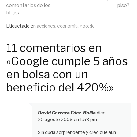
comentarios de los
piso?
leyendo
blogs
Publicado
Etiquetado en
acciones
,
economía
,
google
en
General
11 comentarios en
«Google cumple 5 años
en bolsa con un
beneficio del 420%»
David Carrero Fdez-Baillo
dice:
20 agosto 2009 en 1:58 pm
Sin duda sorprendente y creo que aun