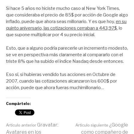
por
Zootropo
Si hace 5 años no hiciste mucho caso al New York Times,
que consideraba el precio de 85$ por acción de Google algo
inflado, puede que ahora seas millonario. Y es que hoy,
en su
quinto aniversario, las cotizaciones cerraban a 443,97$
, lo
que supone multiplicar por 4 su precio inicial.
Esto, que a alguno podría parecerle un incremento modesto,
se ve en perspectiva más claramente al compararlo con el
triste 8% que ha subido el índice Nasdaq desde entonces.
Eso sí, si hubieras vendido tus acciones en Octubre de
2007, cuando las cotizaciones alcanzaron los 600$ por
acción, puede que ahora fueras muchimillonario…
Compártelo:
Seguir
Gravatar:
¿Google
Artículo anterior
Artículo siguiente
Avatares en los
como compañero de