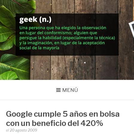
Saltar
al
contenido
MUNDO GEEK
Vida inteligente en la geekosfera
MENÚ
Google cumple 5 años en bolsa
con un beneficio del 420%
Publicado
el
20 agosto 2009