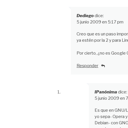
Dediego
dice:
5 junio 2009 en 5:17 pm
Creo que es un paso impor
ya estén por la 2 y para Li
Por cierto, ¿no es Googl
Responder
IPanónima
dice:
5 junio 2009 en 
Es que en GNU/Li
yo sepa- Opera y 
Debian- con GNOM