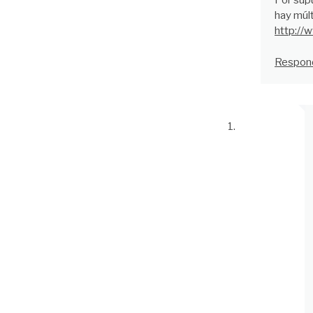
Por sup
hay múlt
http://
Respon