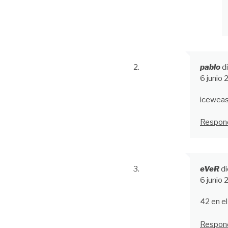
pablo
d
6 junio
iceweas
Respon
eVeR
di
6 junio
42 en el
Respon