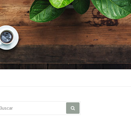
scar
r: