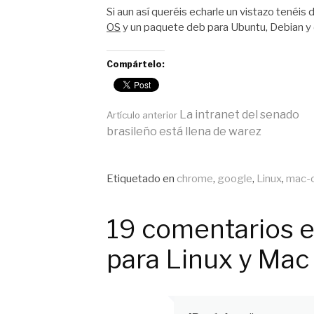
Si aun así queréis echarle un vistazo tenéis
OS
y un paquete deb para Ubuntu, Debian y 
Compártelo:
Seguir
La intranet del senado
Artículo anterior
brasileño está llena de warez
leyendo
Publicado
Etiquetado en
chrome
,
google
,
Linux
,
mac-
en
General
19 comentarios 
para Linux y Mac