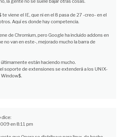
o, la gente no se suele bajar otras cosas.
e viene el IE, que ni en el 8 pasa de 27 -creo- en el
 otros. Aquí es donde hay competencia.
viene de Chromium, pero Google ha incluido addons en
ue no van en este-, mejorado mucho la barra de
 últimamente están haciendo mucho.
el soporte de extensiones se extenderá a los UNIX-
en Window$.
o
dice:
 2009 en 8:11 pm