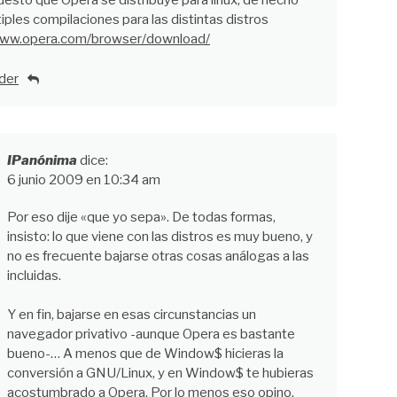
uesto que Opera se distribuye para linux, de hecho
iples compilaciones para las distintas distros
www.opera.com/browser/download/
der
IPanónima
dice:
6 junio 2009 en 10:34 am
Por eso dije «que yo sepa». De todas formas,
insisto: lo que viene con las distros es muy bueno, y
no es frecuente bajarse otras cosas análogas a las
incluidas.
Y en fin, bajarse en esas circunstancias un
navegador privativo -aunque Opera es bastante
bueno-… A menos que de Window$ hicieras la
conversión a GNU/Linux, y en Window$ te hubieras
acostumbrado a Opera. Por lo menos eso opino.