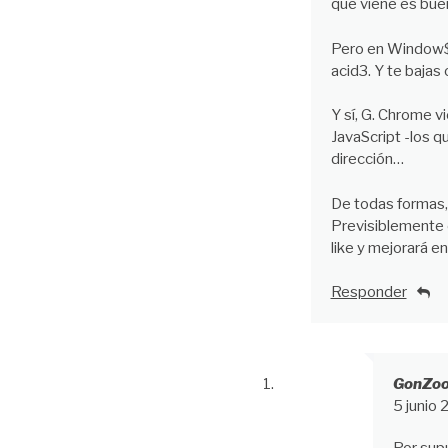
que viene es buen
Pero en Window$ t
acid3. Y te bajas
Y sí, G. Chrome 
JavaScript -los q
dirección…
De todas formas,
Previsiblemente 
like y mejorará 
Responder
GonZo
5 junio