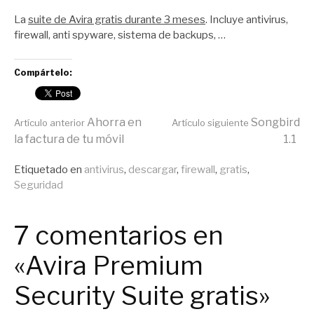
por
Zootropo
La
suite de Avira gratis durante 3 meses
. Incluye antivirus,
firewall, anti spyware, sistema de backups, …
Compártelo:
Seguir
Ahorra en
Songbird
Artículo anterior
Artículo siguiente
la factura de tu móvil
1.1
leyendo
Publicado
Etiquetado en
antivirus
,
descargar
,
firewall
,
gratis
,
en
Seguridad
Linklog
7 comentarios en
«Avira Premium
Security Suite gratis»