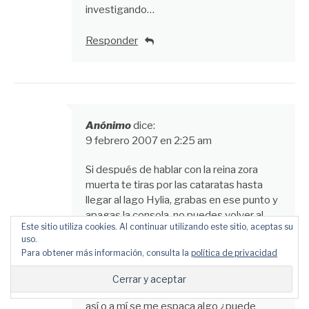
investigando…
Responder
Anónimo
dice:
9 febrero 2007 en 2:25 am
Si después de hablar con la reina zora
muerta te tiras por las cataratas hasta
llegar al lago Hylia, grabas en ese punto y
apagas la consola, no puedes volver al
Este sitio utiliza cookies. Al continuar utilizando este sitio, aceptas su
lago Hylia pues empiezas donde hablaste
uso.
con la reina y al volver a tirarte por la
Para obtener más información, consulta la
política de privacidad
catarata el río está bloqueado en la zona
del alquiler de barcos. Esto me pasó y
estoy atascado en ese punto. No se si es
así o a mí se me espaca algo ¿puede