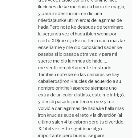
tres veces (solo por divercion)me hice
iluciones de ke me daria la barra de magia,
y para mi desilucion me dio una
mierda(aunke util mierda) de lagrimas de
hada.Pero note ke despues de terminaro,
la segunda vez el hada (bien wena por
cierto XD)me dijo ke no tenia nada mas ke
enseñarme y me dio curiosidad saber ke
pasaba si lo pasaba otra vez, y para mi
suerte me dio lagrmas de hada….
me senti completamente frustrado.
Tambien note ke en las camaras ke hay
caballeros(Iron Knucles de acuerdo a su
nombre original) aparece siempre uno
extra de un color distinto, esto me intrigó,
y decidí pasarlo por tercera vez y me
volvió a dar lagrimas de hada.ke halla mas
iron knucles sube el reto y la diverción (al
ultimo salen 4 ta cabron pero ta divertido
XD)tal vez esto signifique algo
importante pero bueno, seguire