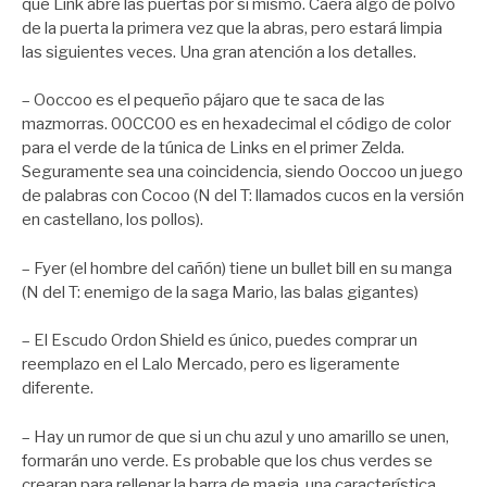
que Link abre las puertas por sí mismo. Caerá algo de polvo
de la puerta la primera vez que la abras, pero estará limpia
las siguientes veces. Una gran atención a los detalles.
– Ooccoo es el pequeño pájaro que te saca de las
mazmorras. 00CC00 es en hexadecimal el código de color
para el verde de la túnica de Links en el primer Zelda.
Seguramente sea una coincidencia, siendo Ooccoo un juego
de palabras con Cocoo (N del T: llamados cucos en la versión
en castellano, los pollos).
– Fyer (el hombre del cañón) tiene un bullet bill en su manga
(N del T: enemigo de la saga Mario, las balas gigantes)
– El Escudo Ordon Shield es único, puedes comprar un
reemplazo en el Lalo Mercado, pero es ligeramente
diferente.
– Hay un rumor de que si un chu azul y uno amarillo se unen,
formarán uno verde. Es probable que los chus verdes se
crearan para rellenar la barra de magia, una característica