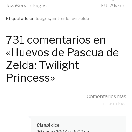
Seguir
JavaServer Pages
EULAlyzer
leyendo
Publicado
Etiquetado en
Juegos
,
nintendo
,
wii
,
zelda
en
General
731 comentarios en
«Huevos de Pascua de
Zelda: Twilight
Princess»
Navegación
Comentarios más
recientes
de
Clapp!
dice:
26 enero 2007 en 5:02 pm