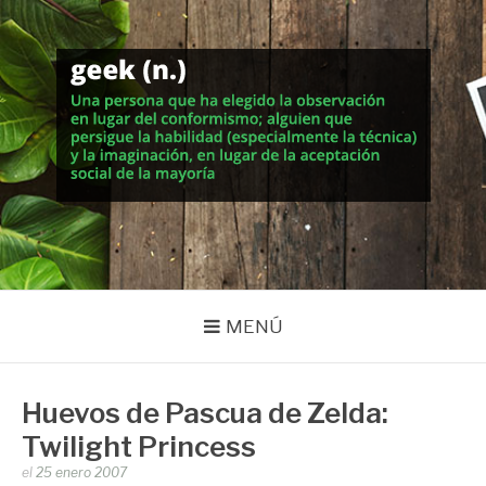
Saltar
al
contenido
MUNDO GEEK
Vida inteligente en la geekosfera
MENÚ
Huevos de Pascua de Zelda:
Twilight Princess
Publicado
el
25 enero 2007