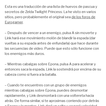
por
Zootropo
Esta es una traducción de una lista de huevos de pascua y
secretos de Zelda Twilight Princess. La he visto en varios
sitios, pero probablemente el original sea
de los foros de
Eurogamer
.
– Después de vencer a un enemigo, pulsa A sin moverte y
Link hará ese movimiento molón de blandir la espada (dar
vueltas a su espada antes de enfundarla) que hace durante
las secuencias de video. Puede que esto sólo funcione con
los enemigos más duros.
– Mientras cabalgas sobre Epona, pulsa A para acelerar y
entonces saca la espada, Link la sostendrá por encima de su
cabeza como si fuera a la batalla.
– Cuando te encuentres con un grupo de enemigos
mientras cabalgas sobre Epona, puedes desmontar
rapidamente, y Link desmontará con una voltereta hacia
atrás. De forma similar, si te aproximas corriendo por detrás
a Epona y la montas, Link dará un salto y cogerá velocidad.