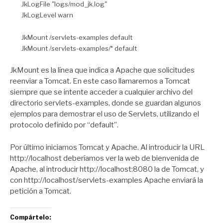
JkLogFile "logs/mod_jk.log"
JkLogLevel warn
JkMount /servlets-examples default
JkMount /servlets-examples/* default
JkMount es la línea que indica a Apache que solicitudes
reenviar a Tomcat. En este caso llamaremos a Tomcat
siempre que se intente acceder a cualquier archivo del
directorio servlets-examples, donde se guardan algunos
ejemplos para demostrar el uso de Servlets, utilizando el
protocolo definido por “default”.
Por último iniciamos Tomcat y Apache. Al introducir la URL
http://localhost deberíamos ver la web de bienvenida de
Apache, al introducir http://localhost:8080 la de Tomcat, y
con http://localhost/servlets-examples Apache enviará la
petición a Tomcat.
Compártelo: