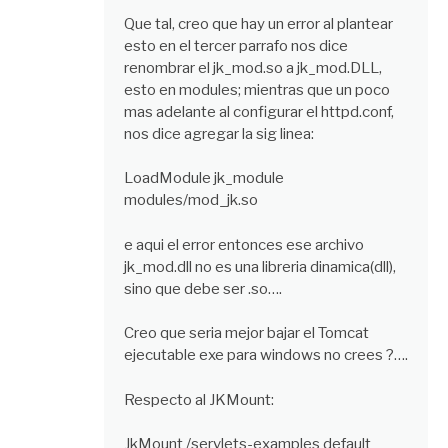
Que tal, creo que hay un error al plantear
esto en el tercer parrafo nos dice
renombrar el jk_mod.so a jk_mod.DLL,
esto en modules; mientras que un poco
mas adelante al configurar el httpd.conf,
nos dice agregar la sig linea:
LoadModule jk_module
modules/mod_jk.so
e aqui el error entonces ese archivo
jk_mod.dll no es una libreria dinamica(dll),
sino que debe ser .so….
Creo que seria mejor bajar el Tomcat
ejecutable exe para windows no crees ?….
Respecto al JKMount:
JkMount /servlets-examples default