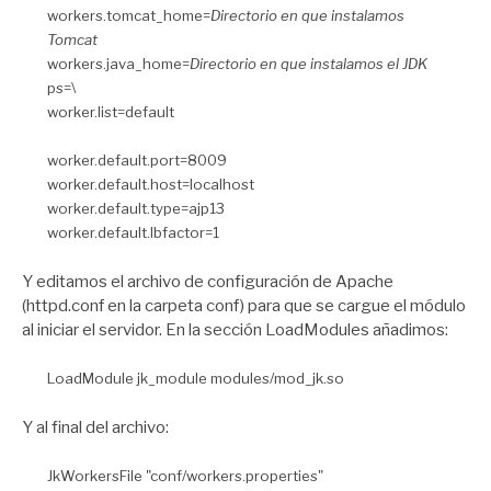
workers.tomcat_home=
Directorio en que instalamos
Tomcat
workers.java_home=
Directorio en que instalamos el JDK
ps=\
worker.list=default
worker.default.port=8009
worker.default.host=localhost
worker.default.type=ajp13
worker.default.lbfactor=1
Y editamos el archivo de configuración de Apache
(httpd.conf en la carpeta conf) para que se cargue el módulo
al iniciar el servidor. En la sección LoadModules añadimos:
LoadModule jk_module modules/mod_jk.so
Y al final del archivo:
JkWorkersFile "conf/workers.properties"