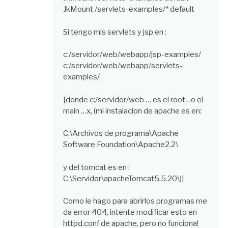
JkMount /servlets-examples/* default
Si tengo mis servlets y jsp en :
c:/servidor/web/webapp/jsp-examples/
c:/servidor/web/webapp/servlets-
examples/
[donde c:/servidor/web … es el root…o el
main …x, (mi instalacion de apache es en:
C:\Archivos de programa\Apache
Software Foundation\Apache2.2\
y del tomcat es en :
C:\Servidor\apacheTomcat5.5.20\)]
Como le hago para abrirlos programas me
da error 404, intente modificar esto en
httpd.conf de apache, pero no funciona!