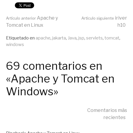
Seguir
Apache y
iriver
Artículo anterior
Artículo siguiente
Tomcat en Linux
h10
leyendo
Publicado
Etiquetado en
apache
,
jakarta
,
Java
,
jsp
,
servlets
,
tomcat
,
en
windows
General
69 comentarios en
«Apache y Tomcat en
Windows»
Navegación
Comentarios más
recientes