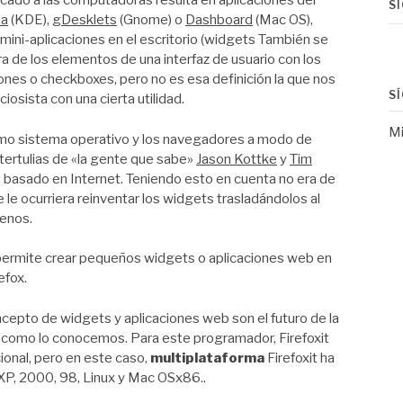
cado a las computadoras resulta en aplicaciones del
S
ba
(KDE),
gDesklets
(Gnome) o
Dashboard
(Mac OS),
ini-aplicaciones en el escritorio (widgets
También se
era de los elementos de una interfaz de usuario con los
ones o checkboxes, pero no es esa definición la que nos
S
iosista con una cierta utilidad.
Mi
como sistema operativo y los navegadores a modo de
s tertulias de «la gente que sabe»
Jason Kottke
y
Tim
o basado en Internet
. Teniendo esto en cuenta no era de
e le ocurriera reinventar los widgets trasladándolos al
menos.
e permite crear pequeños widgets o aplicaciones web en
efox.
oncepto de widgets y aplicaciones web son el futuro de la
 y como lo conocemos. Para este programador, Firefoxit
icional, pero en este caso,
multiplataforma
Firefoxit ha
P, 2000, 98, Linux y Mac OSx86.
.