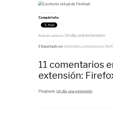
Compártelo:
Seguir
Un día, una extensión
Artículo anterior
Publicado
Etiquetado en
extensión
,
extensiones
,
fire
leyendo
en
General
11 comentarios e
extensión: Firefo
Pingback:
Un día, una extensión