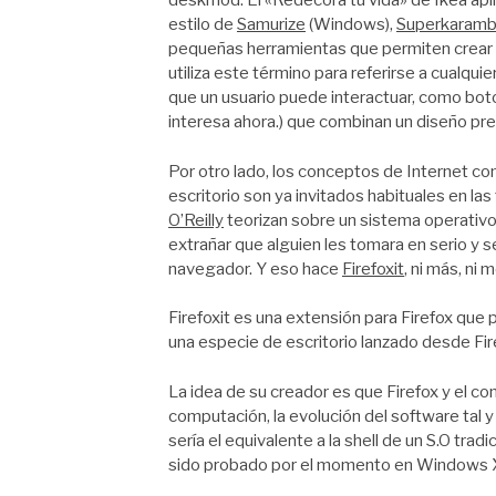
deskmod. El «Redecora tu vida» de Ikea apli
estilo de
Samurize
(Windows),
Superkaram
pequeñas herramientas que permiten crear m
utiliza este término para referirse a cualqui
que un usuario puede interactuar, como bot
interesa ahora.
) que combinan un diseño prec
Por otro lado, los conceptos de Internet 
escritorio son ya invitados habituales en la
O’Reilly
teorizan sobre un sistema operativ
extrañar que alguien les tomara en serio y s
navegador. Y eso hace
Firefoxit
, ni más, ni 
Firefoxit es una extensión para Firefox qu
una especie de escritorio lanzado desde Fir
La idea de su creador es que Firefox y el c
computación, la evolución del software tal
sería el equivalente a la shell de un S.O trad
sido probado por el momento en Windows X