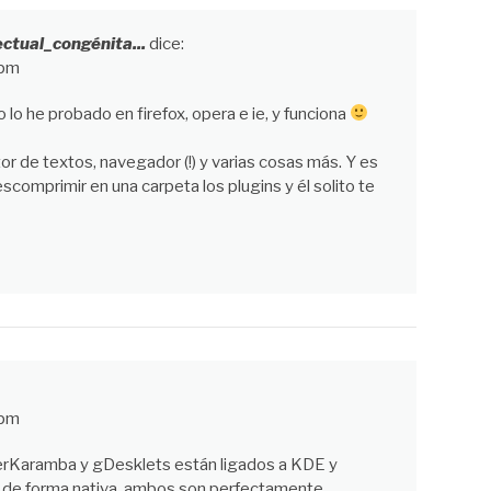
tual_congénita...
dice:
 pm
 lo he probado en firefox, opera e ie, y funciona
or de textos, navegador (!) y varias cosas más. Y es
scomprimir en una carpeta los plugins y él solito te
 pm
erKaramba y gDesklets están ligados a KDE y
e forma nativa, ambos son perfectamente