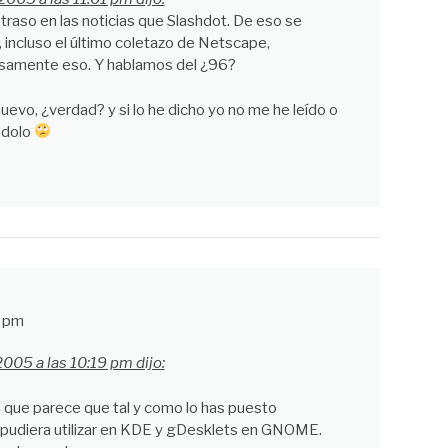
etraso en las noticias que Slashdot. De eso se
 incluso el último coletazo de Netscape,
cisamente eso. Y hablamos del ¿96?
uevo, ¿verdad? y si lo he dicho yo no me he leído o
ndolo
7 pm
2005 a las 10:19 pm dijo:
a que parece que tal y como lo has puesto
pudiera utilizar en KDE y gDesklets en GNOME.