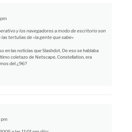
1 pm
erativo y los navegadores a modo de escritorio son
 las tertulias de «la gente que sabe»
aso en las noticias que Slashdot. De eso se hablaba
último coletazo de Netscape, Constellation, era
amos del ¿96?
6 pm
2005 a las 11:01 pm dijo: