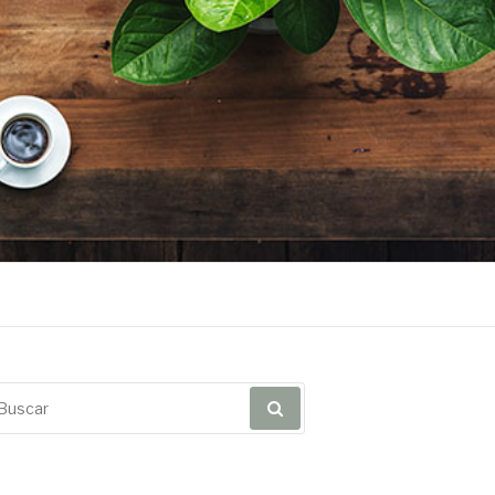
scar
r: