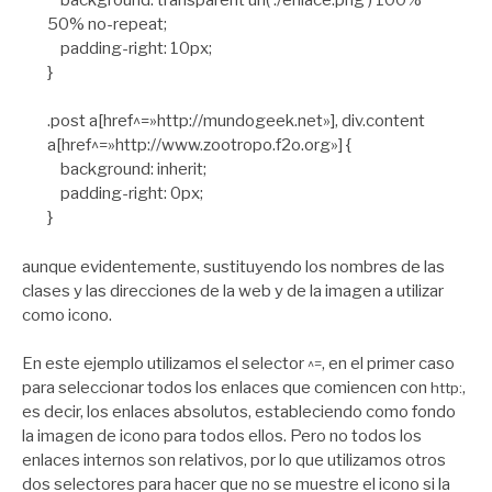
50% no-repeat;
padding-right: 10px;
}
.post a[href^=»http://mundogeek.net»], div.content
a[href^=»http://www.zootropo.f2o.org»] {
background: inherit;
padding-right: 0px;
}
aunque evidentemente, sustituyendo los nombres de las
clases y las direcciones de la web y de la imagen a utilizar
como icono.
En este ejemplo utilizamos el selector
, en el primer caso
^=
para seleccionar todos los enlaces que comiencen con
,
http:
es decir, los enlaces absolutos, estableciendo como fondo
la imagen de icono para todos ellos. Pero no todos los
enlaces internos son relativos, por lo que utilizamos otros
dos selectores para hacer que no se muestre el icono si la