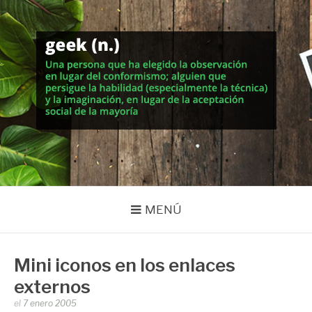
Saltar
al
contenido
MUNDO GEEK
Vida inteligente en la geekosfera
MENÚ
Mini iconos en los enlaces
externos
Publicado
el
7 enero 2005