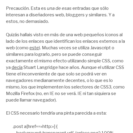
por
Zootropo
Precaución. Esta es
una de esas
entradas que sólo
interesan a diseñadores web, bloggers y similares. Y a
estos, no demasiado.
Quizás hallais visto en más de una web pequeños iconos al
lado de los enlaces que identifican los enlaces externos a la
web (como
este
). Muchas veces se utiliza Javascript o
similares para lograrlo, pero se puede conseguir
exactamente el mismo efecto utilizando simple CSS, como
ya
decía
Stuart Langridge hace años. Aunque el utilizar CSS
tiene el inconveniente de que solo se podrá ver en
navegadores medianamente decentes, o lo que es lo
mismo, los que implementen los selectores de CSS3, como
Mozilla Firefox (no, en IE no se verá. IE ni tan siquiera se
puede llamar navegador).
El CSS necesario tendría una pinta parecida a esta:
.post a[href^=»http:»] {
background: transparent url(‘./enlace.png’) 100%