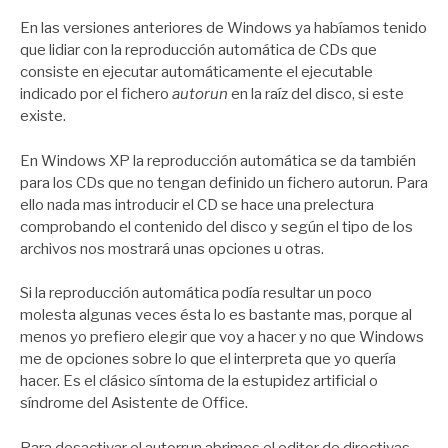
por
Zootropo
En las versiones anteriores de Windows ya habíamos tenido
que lidiar con la reproducción automática de CDs que
consiste en ejecutar automáticamente el ejecutable
indicado por el fichero
autorun
en la raíz del disco, si este
existe.
En Windows XP la reproducción automática se da también
para los CDs que no tengan definido un fichero autorun. Para
ello nada mas introducir el CD se hace una prelectura
comprobando el contenido del disco y según el tipo de los
archivos nos mostrará unas opciones u otras.
Si la reproducción automática podía resultar un poco
molesta algunas veces ésta lo es bastante mas, porque al
menos yo prefiero elegir que voy a hacer y no que Windows
me de opciones sobre lo que el interpreta que yo quería
hacer. Es el clásico síntoma de la estupidez artificial o
síndrome del Asistente de Office.
Para desactivar el autorrun abrimos el editor de directivas