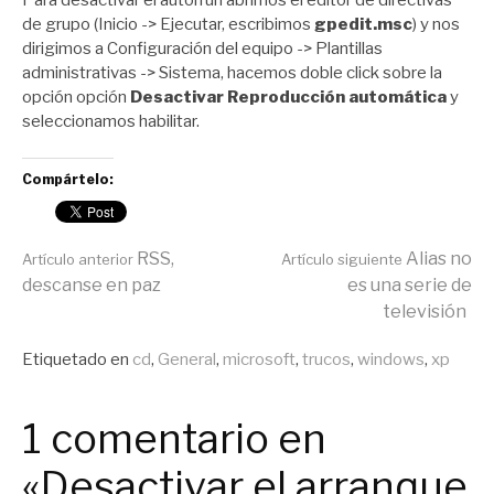
de grupo (Inicio -> Ejecutar, escribimos
gpedit.msc
) y nos
dirigimos a Configuración del equipo -> Plantillas
administrativas -> Sistema, hacemos doble click sobre la
opción opción
Desactivar Reproducción automática
y
seleccionamos habilitar.
Compártelo:
Seguir
RSS,
Alias no
Artículo anterior
Artículo siguiente
descanse en paz
es una serie de
televisión
leyendo
Publicado
Etiquetado en
cd
,
General
,
microsoft
,
trucos
,
windows
,
xp
en
General
1 comentario en
«Desactivar el arranque