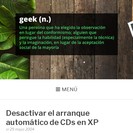
Saltar
al
contenido
MUNDO GEEK
Vida inteligente en la geekosfera
MENÚ
Desactivar el arranque
automático de CDs en XP
Publicado
el
29 mayo 2004