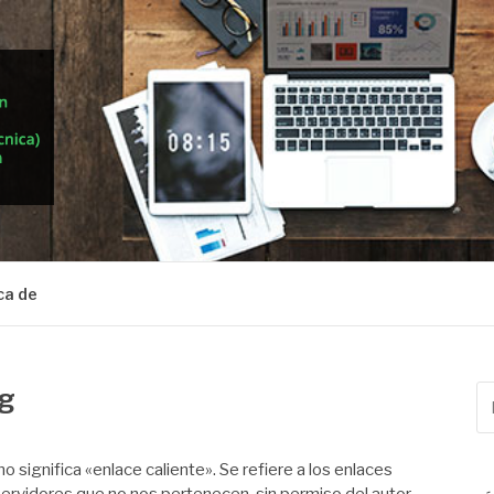
ca de
ng
Bu
po
no significa «enlace caliente». Se refiere a los enlaces