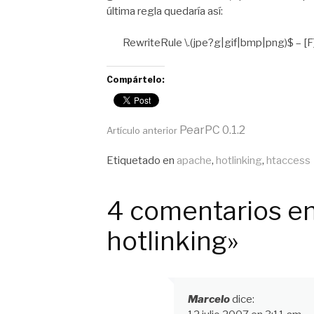
última regla quedaría así:
RewriteRule \.(jpe?g|gif|bmp|png)$ – [F
Compártelo:
Seguir
PearPC 0.1.2
Artículo anterior
Publicado
Etiquetado en
apache
,
hotlinking
,
htaccess
leyendo
en
General
4 comentarios en
hotlinking»
Marcelo
dice: