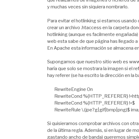
que realizamos de imágenes o ficheros de s
y muchas veces sin siquiera nombrarlo.
Para evitar el hotlinking si estamos usan
crear un archivo .htaccess en la carpeta do
hotlinking (aunque es facilmente engañada)
web esta sabe de que página has llegado a es
En Apache esta información se almacena e
Supongamos que nuestro sitio web es www.z
haría que solo se mostrara la imagen si el r
hay referer (se ha escrito la dirección en la b
RewriteEngine On
RewriteCond %{HTTP_REFERER} !^http:
RewriteCond %{HTTP_REFERER} !^$
RewriteRule \.(jpe?g|gif|bmp|png)$ ima
Si quisieramos comprobar archivos con otra
de la última regla. Además, si en lugar de m
gastando ancho de banda) queremos simpleme