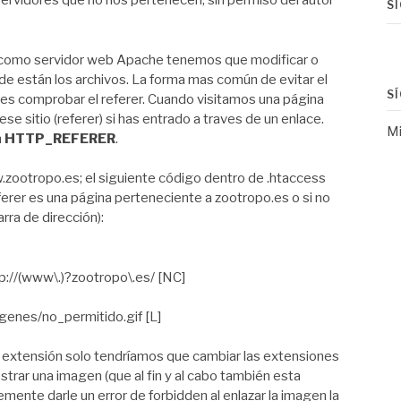
ervidores que no nos pertenecen, sin permiso del autor
S
do como servidor web Apache tenemos que modificar o
nde están los archivos. La forma mas común de evitar el
S
 es comprobar el referer. Cuando visitamos una página
e sitio (referer) si has entrado a traves de un enlace.
Mi
n
HTTP_REFERER
.
ootropo.es; el siguiente código dentro de .htaccess
eferer es una página perteneciente a zootropo.es o si no
arra de dirección):
//(www\.)?zootropo\.es/ [NC]
genes/no_permitido.gif [L]
 extensión solo tendríamos que cambiar las extensiones
ostrar una imagen (que al fin y al cabo también esta
nte darle un error de forbidden al enlazar la imagen la