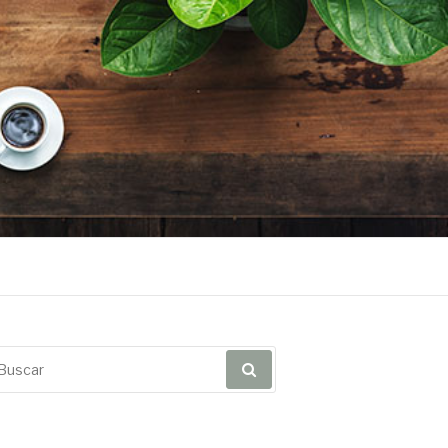
scar
r: