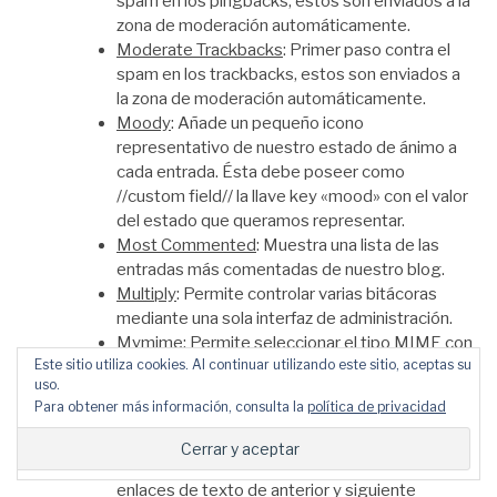
spam en los pingbacks, estos son enviados a la
zona de moderación automáticamente.
Moderate Trackbacks
: Primer paso contra el
spam en los trackbacks, estos son enviados a
la zona de moderación automáticamente.
Moody
: Añade un pequeño icono
representativo de nuestro estado de ánimo a
cada entrada. Ésta debe poseer como
//custom field// la llave key «mood» con el valor
del estado que queramos representar.
Most Commented
: Muestra una lista de las
entradas más comentadas de nuestro blog.
Multiply
: Permite controlar varias bitácoras
mediante una sola interfaz de administración.
Mymime
: Permite seleccionar el tipo MIME con
Este sitio utiliza cookies. Al continuar utilizando este sitio, aceptas su
el que servir los archivos en WordPress.
uso.
Para obtener más información, consulta la
política de privacidad
===== N =====
Next-Previous Post IMG
: Permite sustituir los
enlaces de texto de anterior y siguiente