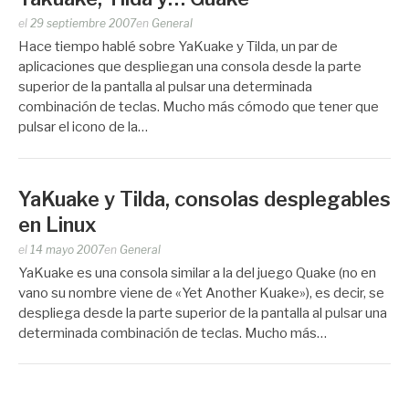
Publicado
el
29 septiembre 2007
en
General
por
Hace tiempo hablé sobre YaKuake y Tilda, un par de
Zootropo
aplicaciones que despliegan una consola desde la parte
superior de la pantalla al pulsar una determinada
combinación de teclas. Mucho más cómodo que tener que
pulsar el icono de la…
YaKuake y Tilda, consolas desplegables
en Linux
Publicado
el
14 mayo 2007
en
General
por
YaKuake es una consola similar a la del juego Quake (no en
Zootropo
vano su nombre viene de «Yet Another Kuake»), es decir, se
despliega desde la parte superior de la pantalla al pulsar una
determinada combinación de teclas. Mucho más…