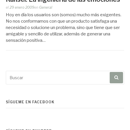
Publicado
el
29 enero 2009
en
General
por
Hoy en día los usuarios son (somos) mucho más exigentes.
Zootropo
No nos conformamos con que un producto satisfaga una
necesidad o solucione un problema, sino que tiene que ser
amigable y sencillo de utilizar, además de generar una
sensación positiva…
Buscar
por:
SÍGUEME EN FACEBOOK