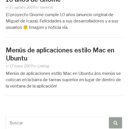
Publicado
el
15 agosto 2007
en
General
por
El proyecto Gnome cumple 10 años (anuncio original de
Zootropo
Miguel de Icaza). Felicidades a sus desarrolladores y a sus
usuarios
Imagen y noticia vía.
Menús de aplicaciones estilo Mac en
Ubuntu
Publicado
el
17 mayo 2007
en
Linklog
por
Menús de aplicaciones estilo Mac en Ubuntu: ¡los menús se
Zootropo
colocan en la barra de tareas superior en lugar de dentro de
la ventana de la aplicación!
Buscar
por: