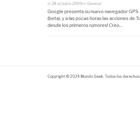
Publicado
el
28 octubre 2009
en
General
por
Google presenta su nuevo navegador GPS g
Zootropo
(beta), y a las pocas horas las acciones d
desde los primeros rumores! Creo…
Copyright © 2024 Mundo Geek. Todos los derechos