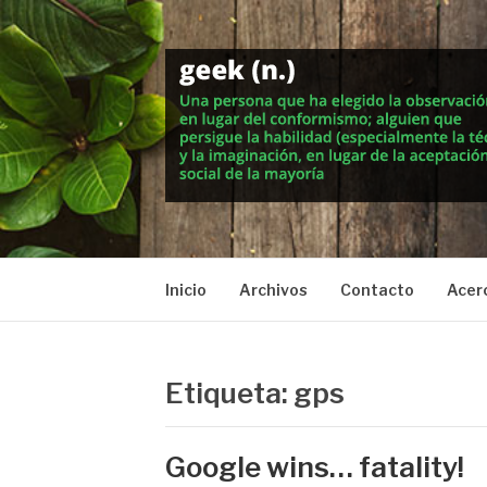
Saltar
al
contenido
MUNDO GEEK
Vida inteligente en la geekosfera
Inicio
Archivos
Contacto
Acer
Etiqueta: gps
Google wins… fatality!