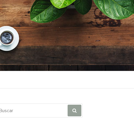
scar
r: