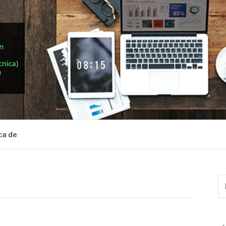
ca de
Bu
po