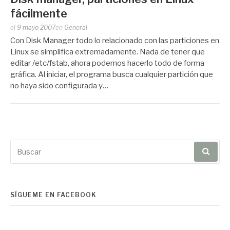
fácilmente
Publicado
el
9 mayo 2007
en
General
por
Con Disk Manager todo lo relacionado con las particiones en
Zootropo
Linux se simplifica extremadamente. Nada de tener que
editar /etc/fstab, ahora podemos hacerlo todo de forma
gráfica. Al iniciar, el programa busca cualquier partición que
no haya sido configurada y…
Buscar
por:
SÍGUEME EN FACEBOOK