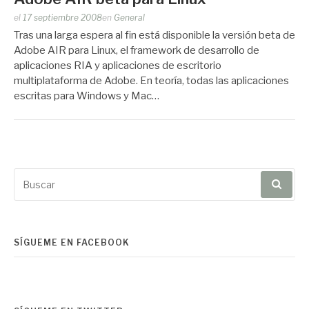
Publicado
el
17 septiembre 2008
en
General
por
Tras una larga espera al fin está disponible la versión beta de
Zootropo
Adobe AIR para Linux, el framework de desarrollo de
aplicaciones RIA y aplicaciones de escritorio
multiplataforma de Adobe. En teoría, todas las aplicaciones
escritas para Windows y Mac…
Buscar
por:
SÍGUEME EN FACEBOOK