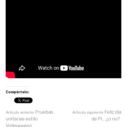
Compártelo:
Seguir
Pruebas
Feliz día
Artículo anterior
Artículo siguiente
unitarias estilo
de Pi… ¿o no?
Volkswagen