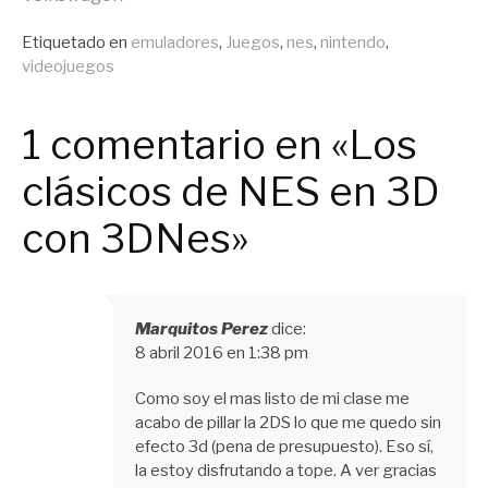
leyendo
Publicado
Etiquetado en
emuladores
,
Juegos
,
nes
,
nintendo
,
en
videojuegos
General
1 comentario en «Los
clásicos de NES en 3D
con 3DNes»
Marquitos Perez
dice:
8 abril 2016 en 1:38 pm
Como soy el mas listo de mi clase me
acabo de pillar la 2DS lo que me quedo sin
efecto 3d (pena de presupuesto). Eso sí,
la estoy disfrutando a tope. A ver gracias