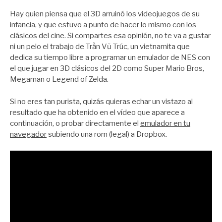
por
Zootropo
Hay quien piensa que el 3D arruinó los videojuegos de su
infancia, y que estuvo a punto de hacer lo mismo con los
clásicos del cine. Si compartes esa opinión, no te va a gustar
ni un pelo el trabajo de Trần Vũ Trúc, un vietnamita que
dedica su tiempo libre a programar un emulador de NES con
el que jugar en 3D clásicos del 2D como Super Mario Bros,
Megaman o Legend of Zelda.
Si no eres tan purista, quizás quieras echar un vistazo al
resultado que ha obtenido en el vídeo que aparece a
continuación, o probar directamente el
emulador en tu
navegador
subiendo una rom (legal) a Dropbox.