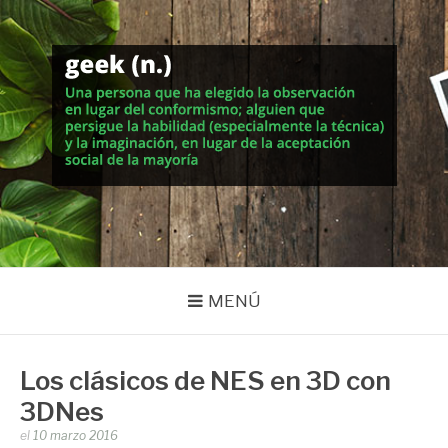
Saltar
al
contenido
MUNDO GEEK
Vida inteligente en la geekosfera
MENÚ
Los clásicos de NES en 3D con
3DNes
Publicado
el
10 marzo 2016