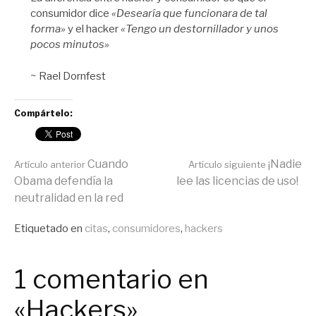
consumidor dice
«Desearía que funcionara de tal
forma»
y el hacker
«Tengo un destornillador y unos
pocos minutos»
~ Rael Dornfest
Compártelo:
Seguir
Cuando
¡Nadie
Artículo anterior
Artículo siguiente
Obama defendía la
lee las licencias de uso!
neutralidad en la red
leyendo
Publicado
Etiquetado en
citas
,
consumidores
,
hackers
en
General
1 comentario en
«Hackers»