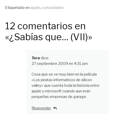
leyendo
Publicado
Etiquetado en
apple
,
curiosidades
en
General
12 comentarios en
«¿Sabías que… (VII)»
Tora
dice:
27 septiembre 2009 en 4:31 pm
Cosa que se ve muy bien en la película
«Los piratas informaticos de silicon
valley» que cuenta toda la historia entre
apple y microsoft cuando aun eran
pequeñas empresas de garage.
Responder