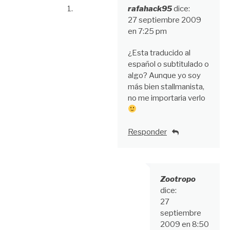
rafahack95
dice:
27 septiembre 2009
en 7:25 pm
¿Esta traducido al
español o subtitulado o
algo? Aunque yo soy
más bien stallmanista,
no me importaria verlo
Responder
Zootropo
dice:
27
septiembre
2009 en 8:50