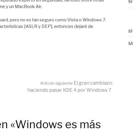
 reputado experto en seguridad, famoso, entre otras
S
one y un MacBook Air.
rd, pero no es tan seguro como Vista o Windows 7.
acterísticas [ASLR y DEP], entonces dejaré de
S
Mi
El gran cambiazo:
Artículo siguiente
haciendo pasar KDE 4 por Windows 7
en «Windows es más