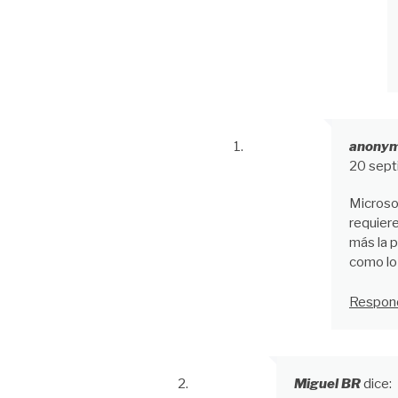
anony
20 sept
Microso
requier
más la p
como lo 
Respon
Miguel BR
dice: