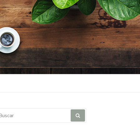
scar
r: