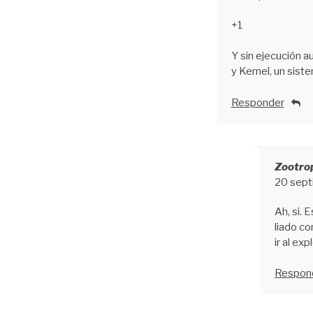
+1
Y sin ejecución a
y Kernel, un sist
Responder
Zootro
20 sept
Ah, si. 
liado co
ir al ex
Respon