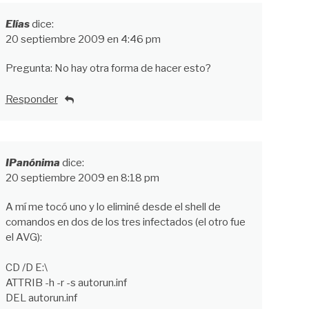
Elías
dice:
20 septiembre 2009 en 4:46 pm
Pregunta: No hay otra forma de hacer esto?
Responder
IPanónima
dice:
20 septiembre 2009 en 8:18 pm
A mí me tocó uno y lo eliminé desde el shell de
comandos en dos de los tres infectados (el otro fue
el AVG):
CD /D E:\
ATTRIB -h -r -s autorun.inf
DEL autorun.inf