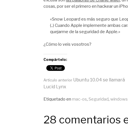
excusa son
las palabras de Charlie Miller
, un
cosas, por ser el primero en hackear un iPh
«Snow Leopard es más seguro que Leopa
(..) Cuando Apple implemente ambas car
quejarme de la seguridad de Apple.»
¿Cómo lo veis vosotros?
Compártelo:
Seguir
Ubuntu 10.04 se llamará
Artículo anterior
Lucid Lynx
leyendo
Publicado
Etiquetado en
mac-os
,
Seguridad
,
windows
en
General
28 comentarios 