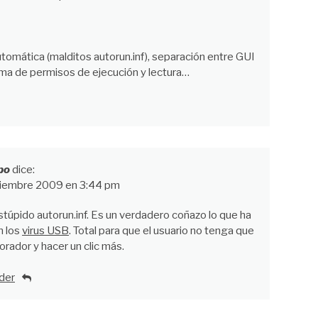
utomática (malditos autorun.inf), separación entre GUI
ema de permisos de ejecución y lectura…
po
dice:
iembre 2009 en 3:44 pm
Estúpido autorun.inf. Es un verdadero coñazo lo que ha
n los
virus USB
. Total para que el usuario no tenga que
plorador y hacer un clic más.
der