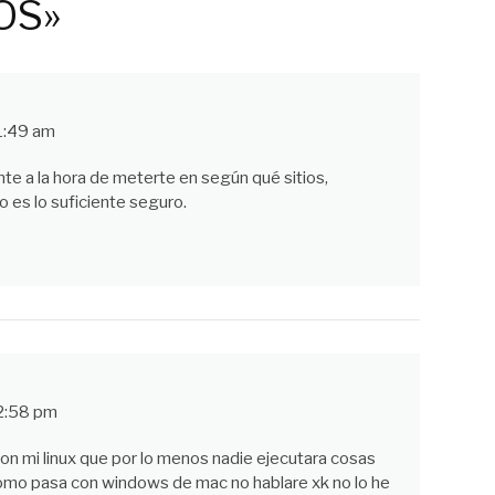
OS»
1:49 am
nte a la hora de meterte en según qué sitios,
o es lo suficiente seguro.
2:58 pm
n mi linux que por lo menos nadie ejecutara cosas
como pasa con windows de mac no hablare xk no lo he