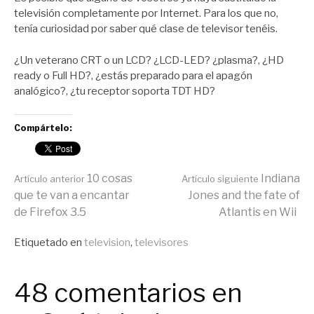
televisión completamente por Internet. Para los que no,
tenía curiosidad por saber qué clase de televisor tenéis.
¿Un veterano CRT o un LCD? ¿LCD-LED? ¿plasma?, ¿HD
ready o Full HD?, ¿estás preparado para el apagón
analógico?, ¿tu receptor soporta TDT HD?
Compártelo:
Seguir
10 cosas
Indiana
Artículo anterior
Artículo siguiente
que te van a encantar
Jones and the fate of
de Firefox 3.5
Atlantis en Wii
leyendo
Publicado
Etiquetado en
television
,
televisores
en
General
48 comentarios en