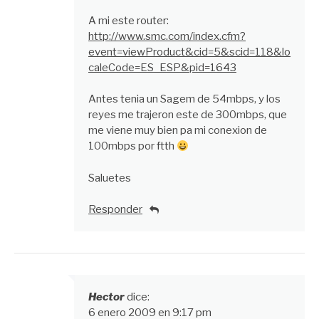
A mi este router:
http://www.smc.com/index.cfm?
event=viewProduct&cid=5&scid=118&lo
caleCode=ES_ESP&pid=1643
Antes tenia un Sagem de 54mbps, y los
reyes me trajeron este de 300mbps, que
me viene muy bien pa mi conexion de
100mbps por ftth
Saluetes
Responder
Hector
dice:
6 enero 2009 en 9:17 pm