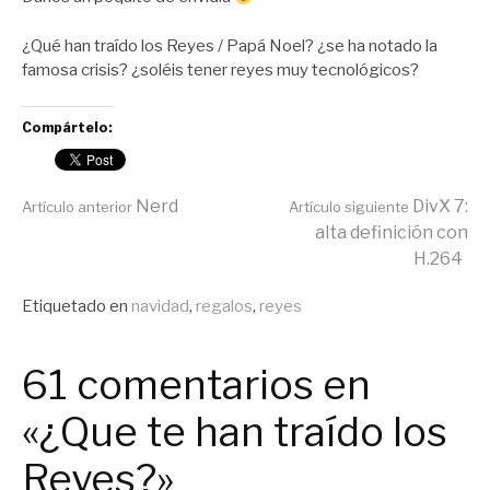
¿Qué han traído los Reyes / Papá Noel? ¿se ha notado la
famosa crisis? ¿soléis tener reyes muy tecnológicos?
Compártelo:
Seguir
Nerd
DivX 7:
Artículo anterior
Artículo siguiente
alta definición con
H.264
leyendo
Publicado
Etiquetado en
navidad
,
regalos
,
reyes
en
General
61 comentarios en
«¿Que te han traído los
Reyes?»