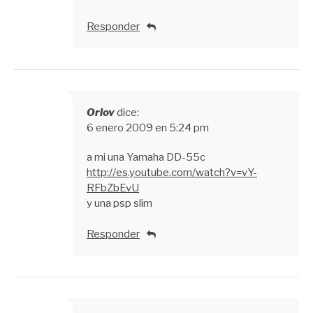
Responder
Orlov
dice:
6 enero 2009 en 5:24 pm
a mi una Yamaha DD-55c
http://es.youtube.com/watch?v=vY-
RFbZbEvU
y una psp slim
Responder