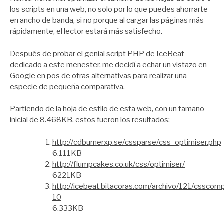
los scripts en una web, no solo por lo que puedes ahorrarte
en ancho de banda, si no porque al cargar las páginas más
rápidamente, el lector estará más satisfecho.
Después de probar el genial
script PHP de IceBeat
dedicado a este menester, me decidí a echar un vistazo en
Google en pos de otras alternativas para realizar una
especie de pequeña comparativa.
Partiendo de la hoja de estilo de esta web, con un tamaño
inicial de 8.468KB, estos fueron los resultados:
http://cdburnerxp.se/cssparse/css_optimiser.php
6.111KB
http://flumpcakes.co.uk/css/optimiser/
6221KB
http://icebeat.bitacoras.com/archivo/121/csscompi
10
6.333KB