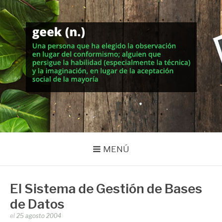
Saltar
al
contenido
MUNDO GEEK
Vida inteligente en la geekosfera
MENÚ
El Sistema de Gestión de Bases
de Datos
Publicado
el
25 agosto 2004