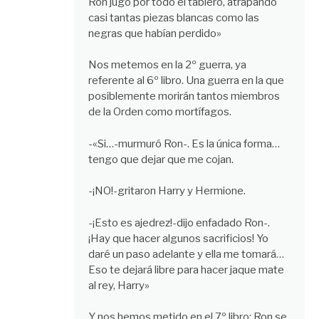
Ron jugó por todo el tablero, atrapando
casi tantas piezas blancas como las
negras que habían perdido»
Nos metemos en la 2º guerra, ya
referente al 6º libro. Una guerra en la que
posiblemente morirán tantos miembros
de la Orden como mortífagos.
-«Si…-murmuró Ron-. Es la única forma…
tengo que dejar que me cojan.
-¡NO!-gritaron Harry y Hermione.
-¡Esto es ajedrez!-dijo enfadado Ron-.
¡Hay que hacer algunos sacrificios! Yo
daré un paso adelante y ella me tomará…
Eso te dejará libre para hacer jaque mate
al rey, Harry»
Y nos hemos metido en el 7º libro; Ron se