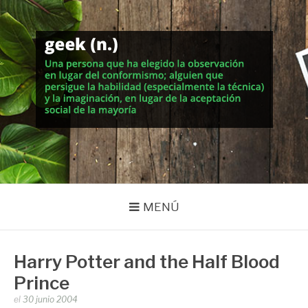
Saltar
al
contenido
MUNDO GEEK
Vida inteligente en la geekosfera
MENÚ
Harry Potter and the Half Blood
Prince
Publicado
el
30 junio 2004