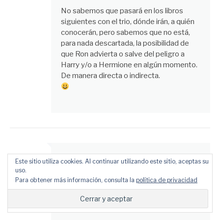
No sabemos que pasará en los libros
siguientes con el trio, dónde irán, a quién
conocerán, pero sabemos que no está,
para nada descartada, la posibilidad de
que Ron advierta o salve del peligro a
Harry y/o a Hermione en algún momento.
De manera directa o indirecta.
Jesar
dice:
Este sitio utiliza cookies. Al continuar utilizando este sitio, aceptas su
28 enero 2005 en 4:30 am
uso.
Para obtener más información, consulta la
política de privacidad
creo que me excedi un poco… pero
espero que les haya gustado:OO