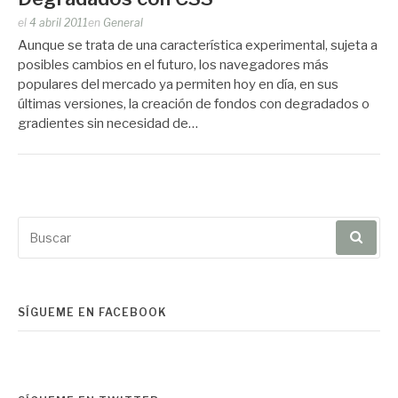
Publicado
el
4 abril 2011
en
General
por
Aunque se trata de una característica experimental, sujeta a
Zootropo
posibles cambios en el futuro, los navegadores más
populares del mercado ya permiten hoy en día, en sus
últimas versiones, la creación de fondos con degradados o
gradientes sin necesidad de…
Buscar
por:
SÍGUEME EN FACEBOOK