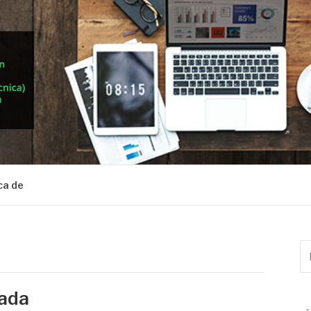
ca de
Bu
po
mada