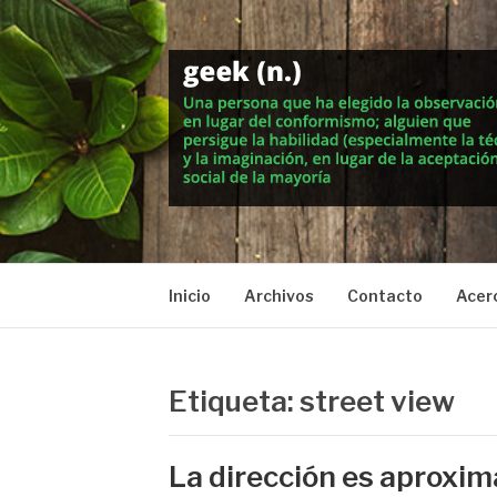
Saltar
al
contenido
MUNDO GEEK
Vida inteligente en la geekosfera
Inicio
Archivos
Contacto
Acer
Etiqueta: street view
La dirección es aproxi