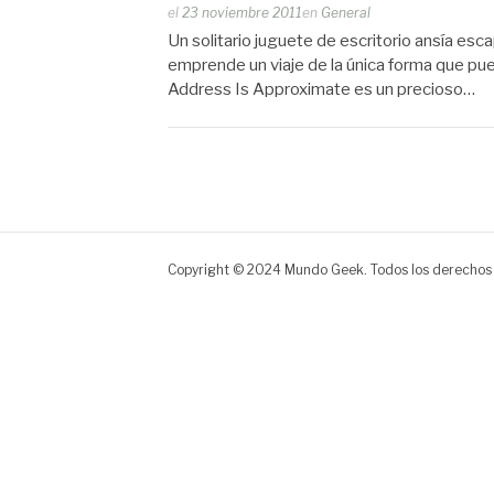
Publicado
el
23 noviembre 2011
en
General
por
Un solitario juguete de escritorio ansía esca
Zootropo
emprende un viaje de la única forma que pu
Address Is Approximate es un precioso…
Copyright © 2024 Mundo Geek. Todos los derechos