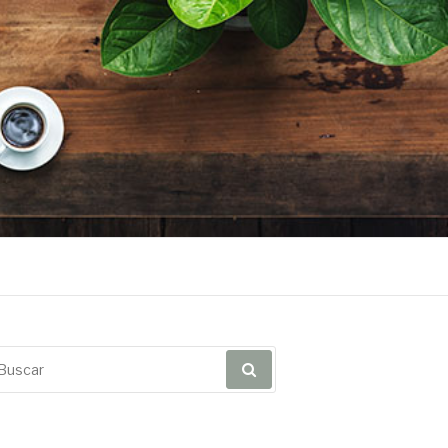
scar
r: