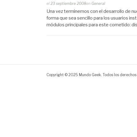
Publicado
el
23 septiembre 2008
en
General
por
Una vez terminemos con el desarrollo de n
Zootropo
forma que sea sencillo para los usuarios inst
módulos principales para este cometido: dis
Copyright © 2025 Mundo Geek. Todos los derechos