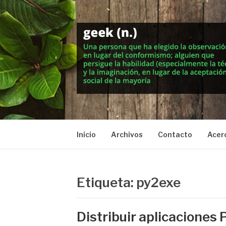
Saltar
al
contenido
MUNDO GEEK
Vida inteligente en la geekosfera
Inicio
Archivos
Contacto
Acer
Etiqueta: py2exe
Distribuir aplicaciones