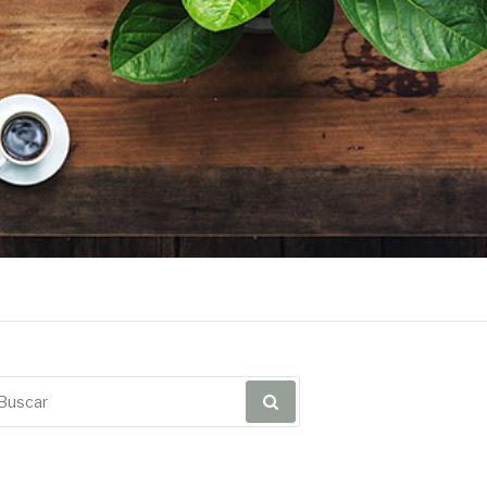
scar
r: