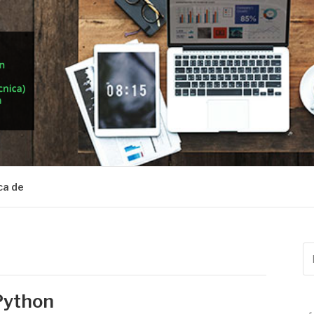
ca de
Bu
po
 Python