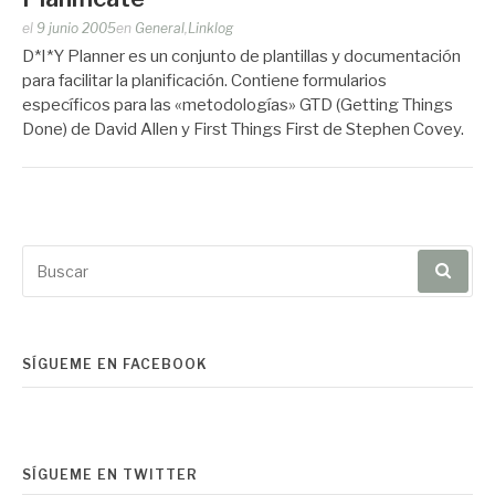
Publicado
el
9 junio 2005
en
General
,
Linklog
por
D*I*Y Planner es un conjunto de plantillas y documentación
Zootropo
para facilitar la planificación. Contiene formularios
específicos para las «metodologías» GTD (Getting Things
Done) de David Allen y First Things First de Stephen Covey.
Buscar
por:
SÍGUEME EN FACEBOOK
SÍGUEME EN TWITTER