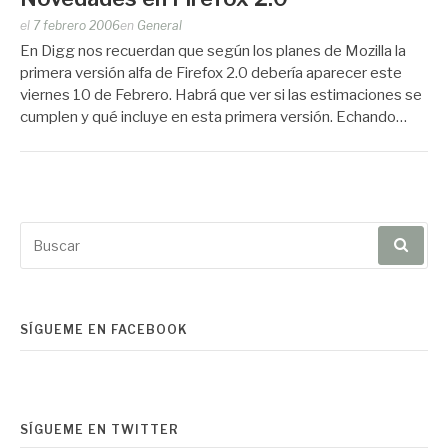
Publicado
el
7 febrero 2006
en
General
por
En Digg nos recuerdan que según los planes de Mozilla la
Zootropo
primera versión alfa de Firefox 2.0 debería aparecer este
viernes 10 de Febrero. Habrá que ver si las estimaciones se
cumplen y qué incluye en esta primera versión. Echando…
Buscar
por:
SÍGUEME EN FACEBOOK
SÍGUEME EN TWITTER