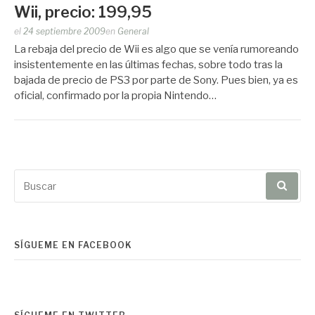
Wii, precio: 199,95
Publicado
el
24 septiembre 2009
en
General
por
La rebaja del precio de Wii es algo que se venía rumoreando
Zootropo
insistentemente en las últimas fechas, sobre todo tras la
bajada de precio de PS3 por parte de Sony. Pues bien, ya es
oficial, confirmado por la propia Nintendo…
Buscar
por:
SÍGUEME EN FACEBOOK