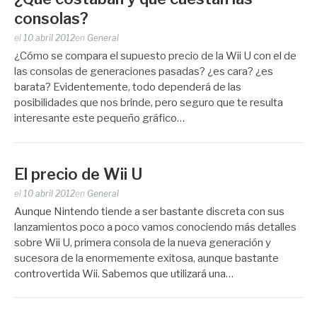
consolas?
Publicado
el
10 abril 2012
en
General
por
¿Cómo se compara el supuesto precio de la Wii U con el de
Zootropo
las consolas de generaciones pasadas? ¿es cara? ¿es
barata? Evidentemente, todo dependerá de las
posibilidades que nos brinde, pero seguro que te resulta
interesante este pequeño gráfico…
El precio de Wii U
Publicado
el
10 abril 2012
en
General
por
Aunque Nintendo tiende a ser bastante discreta con sus
Zootropo
lanzamientos poco a poco vamos conociendo más detalles
sobre Wii U, primera consola de la nueva generación y
sucesora de la enormemente exitosa, aunque bastante
controvertida Wii. Sabemos que utilizará una…