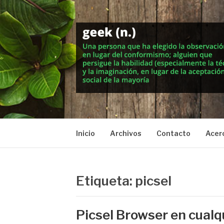
Saltar
al
contenido
MUNDO GEEK
Vida inteligente en la geekosfera
Inicio
Archivos
Contacto
Acer
Etiqueta: picsel
Picsel Browser en cualq