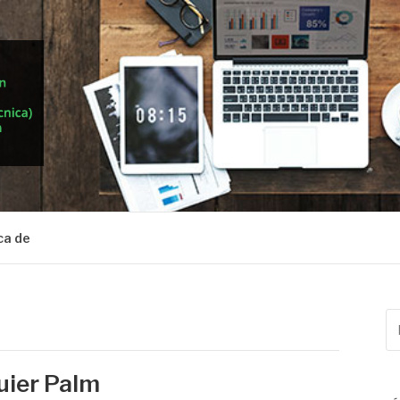
ca de
Bu
po
uier Palm