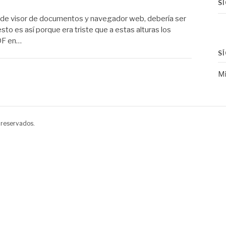
S
 de visor de documentos y navegador web, debería ser
to es así porque era triste que a estas alturas los
DF en…
S
Mi
 reservados.