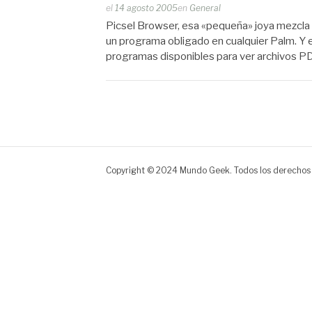
Publicado
el
14 agosto 2005
en
General
por
Picsel Browser, esa «pequeña» joya mezcla
Zootropo
un programa obligado en cualquier Palm. Y es
programas disponibles para ver archivos P
Copyright © 2024 Mundo Geek. Todos los derechos