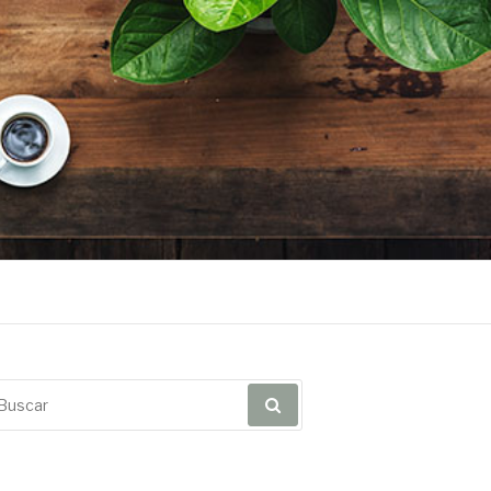
scar
r: