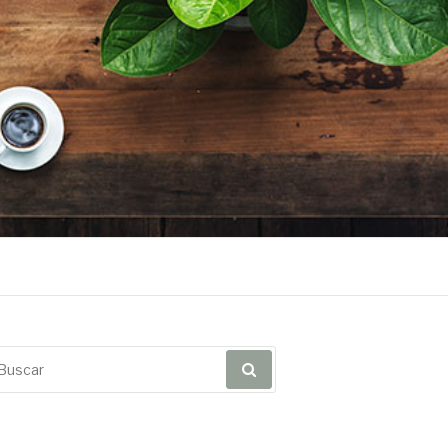
scar
r: