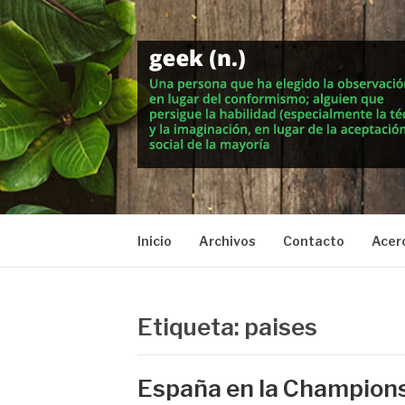
Saltar
al
contenido
MUNDO GEEK
Vida inteligente en la geekosfera
Inicio
Archivos
Contacto
Acer
Etiqueta: paises
España en la Champions