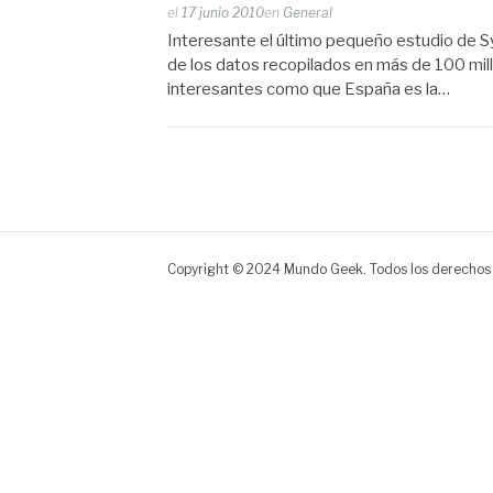
Publicado
el
17 junio 2010
en
General
por
Interesante el último pequeño estudio de Sy
Zootropo
de los datos recopilados en más de 100 mill
interesantes como que España es la…
Copyright © 2024 Mundo Geek. Todos los derechos