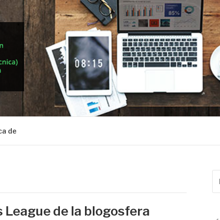
ca de
Bu
po
 League de la blogosfera