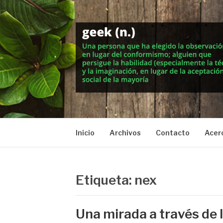
Saltar
al
contenido
MUNDO GEEK
Vida inteligente en la geekosfera
Inicio
Archivos
Contacto
Acer
Etiqueta: nex
Una mirada a través de