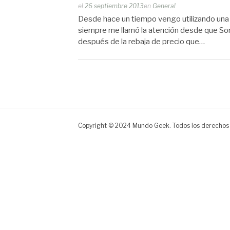
Publicado
el
26 septiembre 2013
en
General
por
Desde hace un tiempo vengo utilizando una
Zootropo
siempre me llamó la atención desde que Son
después de la rebaja de precio que…
Copyright © 2024 Mundo Geek. Todos los derechos