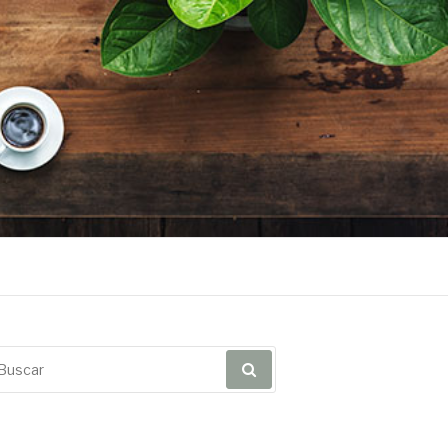
scar
r: