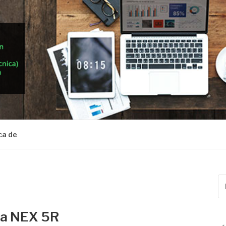
ca de
Bu
po
 la NEX 5R