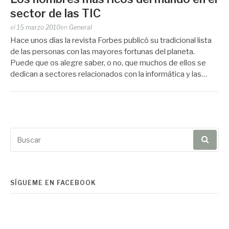
sector de las TIC
Publicado
el
15 marzo 2010
en
General
por
Hace unos días la revista Forbes publicó su tradicional lista
Zootropo
de las personas con las mayores fortunas del planeta.
Puede que os alegre saber, o no, que muchos de ellos se
dedican a sectores relacionados con la informática y las…
Buscar
por:
SÍGUEME EN FACEBOOK