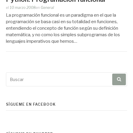
Publicado
el
10 marzo 2008
en
General
por
La programación funcional es un paradigma en el que la
Zootropo
programación se basa casi en su totalidad en funciones,
entendiendo el concepto de función según su definición
matemática, y no como los simples subprogramas de los
lenguajes imperativos que hemos…
Buscar
por:
SÍGUEME EN FACEBOOK